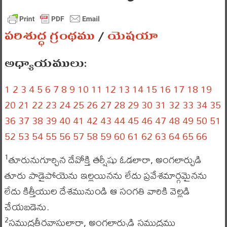
పరిశుద్ధ గ్రంథము
/
యెషయా
అధ్యాయములు:
1
2
3
4
5
6
7
8
9
10
11
12
13
14
15
16
17
18
19
20
21
22
23
24
25
26
27
28
29
30
31
32
33
34
35
36
37
38
39
40
41
42
43
44
45
46
47
48
49
50
51
52
53
54
55
56
57
58
59
60
61
62
63
64
65
66
తూరునుగూర్చిన దేవోక్తి తర్షీషు ఓడలారా, అంగలార్చుడి
1
తూరు పాడైపోయెను ఇల్లయినను లేదు ప్రవేశమార్గమైనను
లేదు కిత్తీయుల దేశమునుండి ఆ సంగతి వారికి వెల్లడి
చేయబడెను.
సముద్రతీరవాసులారా, అంగలార్చుడి సముద్రము
2