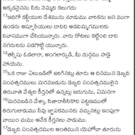
అక్కడనైనను నీకు నెమ్మది కలుగదు
ఇదిగో కల్దీయుల దేశమును చూడుము వారికను జన ముగా
13
ఉండరు అష్షూరీయులు దానిని అడవిమృగములకు
నివాసముగా చేసియున్నారు. వారు కోటలు కట్టించి దాని
నగరులను పడగొట్టి యున్నారు.
తర్షీషు ఓడలారా, అంగలార్చుడి, మీ దుర్గము పాడై
14
పోయెను.
ఒక రాజు ఏలుబడిలో జరిగినట్లు తూరు ఆ దినమున డెబ్బది
15
సంవత్సరములు మరవబడును డెబ్బది సంవత్సరములైన
తరువాత వేశ్యల కీర్తనలో ఉన్నట్లు జరుగును, ఏమనగా
మరవబడిన వేశ్యా, సితారాతీసికొని పట్టణములో
16
తిరుగులాడుము నీవు జ్ఞాపకమునకు వచ్చునట్లు ఇంపుగా
వాయిం చుము అనేక కీర్తనలు పాడుము.
డెబ్బది సంవత్సరముల అంతమున యెహోవా తూరును
17