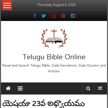
Skip
Thursday, August 6, 2026
to
content
Telugu Bible Online
Read and Search Telugu Bible, Daily Devotions, Daily Quotes and
Articles
యెషయా 23వ అధ్యాయము