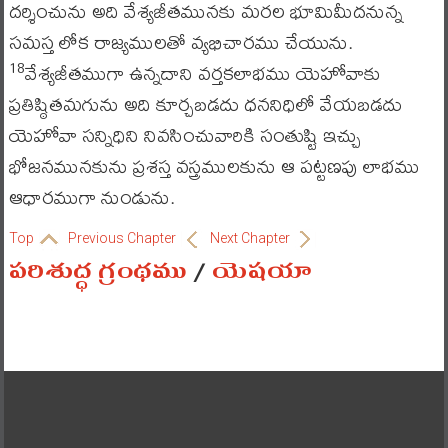
దర్శించును అది వేశ్యజీతమునకు మరల భూమిమీదనున్న
సమస్త లోక రాజ్యములతో వ్యభిచారము చేయును.
వేశ్యజీతముగా ఉన్నదాని వర్తకలాభము యెహోవాకు
18
ప్రతిష్ఠితమగును అది కూర్చబడదు ధననిధిలో వేయబడదు
యెహోవా సన్నిధిని నివసించువారికి సంతుష్టి ఇచ్చు
భోజనమునకును ప్రశస్త వస్త్రములకును ఆ పట్టణపు లాభము
ఆధారముగా నుండును.
Top
Previous Chapter
Next Chapter
పరిశుద్ధ గ్రంథము
/
యెషయా