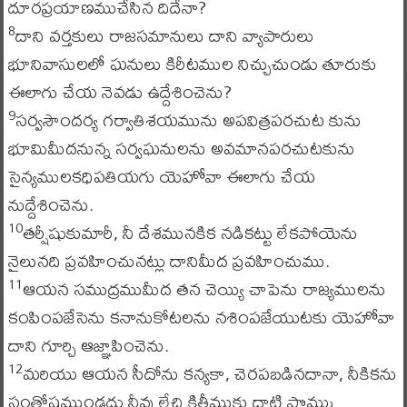
దూరప్రయాణముచేసిన దిదేనా?
దాని వర్తకులు రాజసమానులు దాని వ్యాపారులు
8
భూనివాసులలో ఘనులు కిరీటముల నిచ్చుచుండు తూరుకు
ఈలాగు చేయ నెవడు ఉద్దేశించెను?
సర్వసౌందర్య గర్వాతిశయమును అపవిత్రపరచుట కును
9
భూమిమీదనున్న సర్వఘనులను అవమానపరచుటకును
సైన్యములకధిపతియగు యెహోవా ఈలాగు చేయ
నుద్దేశించెను.
తర్షీషుకుమారీ, నీ దేశమునకిక నడికట్టు లేకపోయెను
10
నైలునది ప్రవహించునట్లు దానిమీద ప్రవహించుము.
ఆయన సముద్రముమీద తన చెయ్యి చాపెను రాజ్యములను
11
కంపింపజేసెను కనానుకోటలను నశింపజేయుటకు యెహోవా
దాని గూర్చి ఆజ్ఞాపించెను.
మరియు ఆయన సీదోను కన్యకా, చెరపబడినదానా, నీకికను
12
సంతోషముండదు నీవు లేచి కిత్తీముకు దాటి పొమ్ము