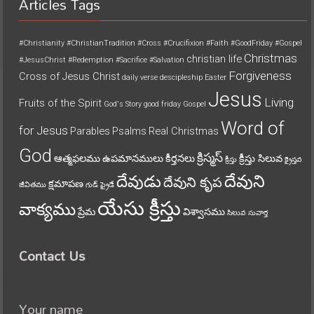
Articles Tags
#Christianity
#ChristianTradition
#Cross
#Crucifixion
#Faith
#GoodFriday
#Gospel
Christmas
christian life
#JesusChrist
#Redemption
#Sacrifice
#Salvation
Forgiveness
Cross of Jesus Christ
daily verse
descipleship
Easter
Jesus
Living
Fruits of the Spirit
God's Story
good friday
Gospel
Word of
for Jesus
Parables
Psalms
Real Christmas
God
క్రిస్మస్
ఆత్మఫలము
ఉపమానములు
కీర్తనలు
క్రీస్తు సిలువ
క్రీస్తు
క్రైస్తవ
దేవుని
దేవుడు
దేవుని కృప
క్షమాపణ
జీవితము
గుడ్ ఫ్రైడే
యేసు క్రీస్తు
వాక్యము
ప్రేమ
విశ్వాసము
సిలువ
సువార్త
Contact Us
Your name