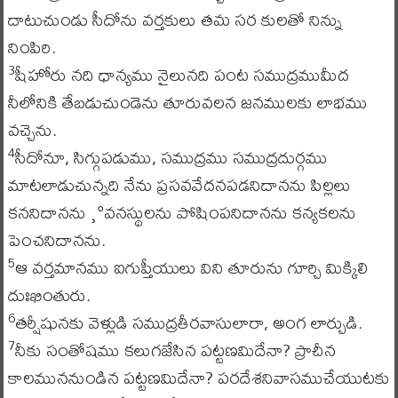
దాటుచుండు సీదోను వర్తకులు తమ సర కులతో నిన్ను
నింపిరి.
షీహోరు నది ధాన్యము నైలునది పంట సముద్రముమీద
3
నీలోనికి తేబడుచుండెను తూరువలన జనములకు లాభము
వచ్చెను.
సీదోనూ, సిగ్గుపడుము, సముద్రము సముద్రదుర్గము
4
మాటలాడుచున్నది నేను ప్రసవవేదనపడనిదానను పిల్లలు
కననిదానను ¸°వనస్థులను పోషింపనిదానను కన్యకలను
పెంచనిదానను.
ఆ వర్తమానము ఐగుప్తీయులు విని తూరును గూర్చి మిక్కిలి
5
దుఃఖింతురు.
తర్షీషునకు వెళ్లుడి సముద్రతీరవాసులారా, అంగ లార్చుడి.
6
నీకు సంతోషము కలుగజేసిన పట్టణమిదేనా? ప్రాచీన
7
కాలముననుండిన పట్టణమిదేనా? పరదేశనివాసముచేయుటకు