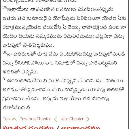
ఇశ్రాయేలు చావవలసిన దినములు సమీపించినప్పుడు
29
అతడు తన కుమారుడైన యోసేపును పిలిపించినా యెడల నీకు
కటాక్షమున్నయెడల దయచేసి నీ చెయ్యి నాతొడక్రింద ఉంచి నా
యెడల దయను నమ్మకమును కనుపరచుము; ఎట్లనగా నన్ను
ఐగుప్తులో పాతిపెట్టకుము.
నా పితరులతో కూడ నేను పండుకొనునట్లు ఐగుప్తులోనుండి
30
నన్ను తీసికొనిపోయి వారి సమాధిలో నన్ను పాతిపెట్టుమని
అతనితో చెప్పెను.
అందుకతడునేను నీ మాట చొప్పున చేసెదననెను. మరియు
31
అతడునాతో ప్రమాణము చేయుమన్నప్పుడు యోసేపు అతనితో
ప్రమాణము చేసెను. అప్పుడు ఇశ్రాయేలు తన మంచపు
తలాపిమీద వ
Top
Previous Chapter
Next Chapter
పరిశుద్ధ గ్రంథము
/
ఆదికాండము