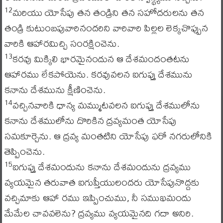
మరియు యోసేపు తన తండ్రిని తన సహోదరులను తన
12
తండ్రి కుటుంబపువారినందరిని వారివారి పిల్లల లెక్కచొప్పున
వారికి ఆహారమిచ్చి సంరక్షించెను.
కరవు మిక్కిలి భారమైనందున ఆ దేశమందంతటను
13
ఆహారము లేకపోయెను. కరవువలన ఐగుప్తు దేశమును
కనాను దేశమును క్షీణించెను.
వచ్చినవారికి ధాన్య మమ్ముటవలన ఐగుప్తు దేశములోను
14
కనాను దేశములోను దొరికిన ద్రవ్యమంత యోసేపు
సమకూర్చెను. ఆ ద్రవ్య మంతటిని యోసేపు ఫరో నగరులోనికి
తెప్పించెను.
ఐగుప్తు దేశమందును కనాను దేశమందును ద్రవ్యము
15
వ్యయమైన తరువాత ఐగుప్తీయులందరు యోసేపునొద్దకు
వచ్చిమాకు ఆహా రము ఇప్పించుము, నీ సముఖమందు
మేమేల చావవలెను? ద్రవ్యము వ్యయమైనది గదా అనిరి.