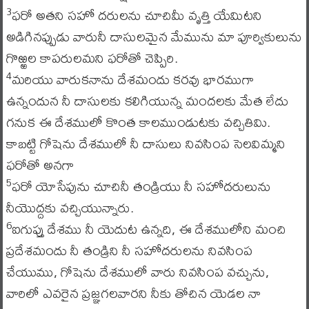
ఫరో అతని సహో దరులను చూచిమీ వృత్తి యేమిటని
3
అడిగినప్పుడు వారునీ దాసులమైన మేమును మా పూర్వికులును
గొఱ్ఱల కాపరులమని ఫరోతో చెప్పిరి.
మరియు వారుకనాను దేశమందు కరవు భారముగా
4
ఉన్నందున నీ దాసులకు కలిగియున్న మందలకు మేత లేదు
గనుక ఈ దేశములో కొంత కాలముండుటకు వచ్చితివిు.
కాబట్టి గోషెను దేశములో నీ దాసులు నివసింప సెలవిమ్మని
ఫరోతో అనగా
ఫరో యోసేపును చూచినీ తండ్రియు నీ సహోదరులును
5
నీయొద్దకు వచ్చియున్నారు.
ఐగుప్తు దేశము నీ యెదుట ఉన్నది, ఈ దేశములోని మంచి
6
ప్రదేశమందు నీ తండ్రిని నీ సహోదరులను నివసింప
చేయుము, గోషెను దేశములో వారు నివసింప వచ్చును,
వారిలో ఎవరైన ప్రజ్ఞగలవారని నీకు తోచిన యెడల నా