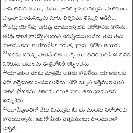
దాసులమగుదుము; మేము చావక బ్రదుకునట్లును పొలములు
పాడైపోకుండునట్లును మాకు విత్తనము లిమ్మని అడిగిరి.
అట్లు యోసేపు ఐగుప్తు భూములన్నిటిని ఫరోకొరకు కొనెను.
20
కరవు వారికి భారమైనందున ఐగుప్తీయులందరు తమ తమ
పొలములను అమి్మవేసిరి గనుక, భూమి ఫరోది ఆయెను.
అతడు ఐగుప్తు పొలిమేరలయొక్క యీ చివరనుండి ఆ చివర
21
వరకును జనులను ఊళ్లలోనికి రప్పించెను.
యాజకుల భూమి మాత్రమే అతడు కొనలేదు, యాజకులకు
22
ఫరో బత్తెములు నియమించెను. ఫరో ఇచ్చిన బత్తెములవలన
వారికి భోజనము జరిగెను గనుక వారు తమ భూములను
అమ్మలేదు.
యోసేపుఇదిగో నేడు మిమ్మును మీ భూములను ఫరోకొరకు
23
కొనియున్నాను. ఇదిగో మీకు విత్తనములు; పొలములలో
విత్తుడి.