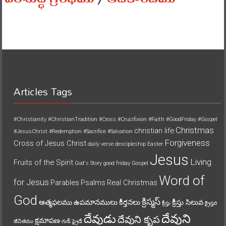
Articles Tags
#Christianity
#ChristianTradition
#Cross
#Crucifixion
#Faith
#GoodFriday
#Gospel
Christmas
christian life
#JesusChrist
#Redemption
#Sacrifice
#Salvation
Forgiveness
Cross of Jesus Christ
daily verse
descipleship
Easter
Jesus
Living
Fruits of the Spirit
God's Story
good friday
Gospel
Word of
for Jesus
Parables
Psalms
Real Christmas
God
క్రిస్మస్
ఆత్మఫలము
ఉపమానములు
కీర్తనలు
క్రీస్తు సిలువ
క్రీస్తు
క్రైస్తవ
దేవుని
దేవుడు
దేవుని కృప
క్షమాపణ
జీవితము
గుడ్ ఫ్రైడే