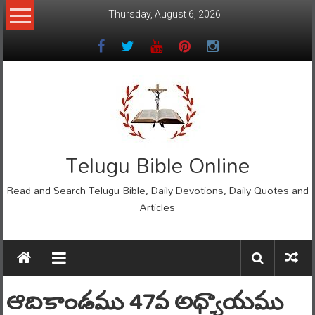
Skip
Thursday, August 6, 2026
to
content
Telugu Bible Online
Read and Search Telugu Bible, Daily Devotions, Daily Quotes and
Articles
ఆదికాండము 47వ అధ్యాయము