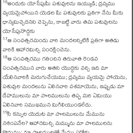
అందుకు యోసేపుమీ పశువులను ఇయ్యుడి; ద్రవ్యము
16
వ్యయమైపోయిన యెడల మీ పశువులకు ప్రతిగా నేను మీకు
ధాన్యమిచ్చెదనని చెప్పెను, కాబట్టి వారు తమ పశువులను
యోసేపునొద్దకు
ఆ సంవత్సరమందు వారి మందలన్నిటికి ప్రతిగా అతడు
17
వారికి ఆహారమిచ్చి సంరక్షించెను.
ఆ సంవత్సరము గతించిన తరువాత రెండవ
18
సంవత్సరమున వారు అతని యొద్దకు వచ్చి ఇది మా
యేలినవారికి మరుగుచేయము; ద్రవ్యము వ్యయమై పోయెను,
పశువుల మందలును ఏలినవారి వశమాయెను, ఇప్పుడు మా
దేహములును మా పొలములును తప్ప మరి ఏమియు
ఏలినవారి సముఖమున మిగిలియుండలేదు.
నీ కన్నుల యెదుట మా పొలములును మేమును
19
నశింపనేల? ఆహారమిచ్చి మమ్మును మా పొలములను
కొనుము; మా పొలములతో మేము ఫరోకు