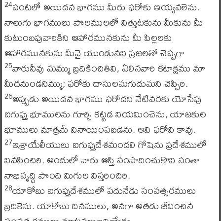
పంటలో అయిదవ భాగము మీరు ఫరోకు ఇయ్యవలెను.
24
నాలుగు భాగములు పొలములలో విత్తుటకును మీకును మీ
కుటుంబపువారికిని ఆహారమునకును మీ పిల్లలకు
ఆహారమునకును మీవై యుండునని ప్రజలతో చెప్పగా
వారునీవు మమ్ము బ్రదికించితివి, ఏలినవారి కటాక్షము మా
25
మీదనుండనిమ్ము; ఫరోకు దాసులమగుదుమని చెప్పిరి.
అప్పుడు అయిదవ భాగము ఫరోదని నేటివరకు యోసేపు
26
ఐగుప్తు భూములను గూర్చి కట్టడ నియమించెను, యాజకుల
భూములు మాత్రమే వినాయింపబడెను. అవి ఫరోవి కావు.
ఇశ్రాయేలీయులు ఐగుప్తుదేశమందలి గోషెను ప్రదేశములో
27
నివసించిరి. అందులో వారు ఆస్తి సంపాదించుకొని సంతా
నాభివృద్ధి పొంది మిగుల విస్తరించిరి.
యాకోబు ఐగుప్తుదేశములో పదునేడు సంవత్సరములు
28
బ్రదికెను. యాకోబు దినములు, అనగా అతడు జీవించిన
సంవత్సరములు నూటనలుబదియేడు.