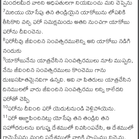
మందలమీద వారిని అధిపతులగా నియమించు మని చెప్పెను
మరియు యోసేపు తన తండ్రియైన యాకోబును లోపలికి
7
తీసికొని వచ్చి ఫరో సమక్షమందు అతని నుంచగా యాకోబు
ఫరోను దీవించెను.
ఫరోనీవు జీవించిన సంవత్సరములెన్ని అని యాకోబు నడిగి
8
నందుకు
యాకోబునేను యాత్రచేసిన సంవత్సరములు నూట ముప్పది,
9
నేను జీవించిన సంవత్సరములు కొంచెము గాను
దుఃఖసహితమైనవిగా ఉన్నవి. అవి నా పితరులు యాత్రచేసిన
దినములలో వారు జీవించిన సంవత్సరము లన్ని కాలేదని
ఫరోతో చెప్పి
ఫరోను దీవించి ఫరో యెదుటనుండి వెళ్లిపోయెను.
10
ఫరో ఆజ్ఞాపించినట్లు యోసేపు తన తండ్రిని తన
11
సహోదరులను ఐగుప్తు దేశములో నివసింపచేసి, ఆ దేశములో
రామెసేసను మంచి ప్రదేశములో వారికి స్వాస్థ్యము నిచ్చెను.