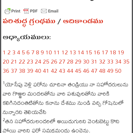
పరిశుద్ధ గ్రంథము
/
ఆదికాండము
అధ్యాయములు:
1
2
3
4
5
6
7
8
9
10
11
12
13
14
15
16
17
18
19
20
21
22
23
24
25
26
27
28
29
30
31
32
33
34
35
36
37
38
39
40
41
42
43
44
45
46
47
48
49
50
యోసేపు వెళ్లి ఫరోను చూచినా తండ్రియు నా సహోదరులును
1
వారి గొఱ్ఱల మందలతోను వారి పశువులతోను వారికి
కలిగినదంతటితోను కనాను దేశము నుండి వచ్చి గోషెనులో
నున్నారని తెలియచేసి
తన సహోదరులందరిలో అయిదుగురిని వెంటబెట్టు కొని
2
పోయి వారిని ఫరో సమక్షమందు ఉంచెను.