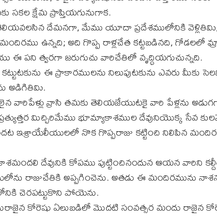
కు సకల క్షేమ ప్రాప్తియగునుగాక.
లియవలసిన దేమనగా, మేము యూదా ప్రదేశములోనికి వెళ్లితివిు
ందిరము ఉన్నది; అది గొప్ప రాళ్లచేత కట్టబడినది, గోడలలో మ్
 ఈ పని త్వరగా జరుగుచు వారిచేతిలో వృద్ధియగుచున్నది.
్టుటకును ఈ ప్రాకారములను నిలుపుటకును ఎవరు మీకు సెలవి
ు అడిగితివిు.
లైన వారిపేళ్లు వ్రాసి తమకు తెలియజేయుటకై వారి పేళ్లను అడుగ
రత్యుత్తర మిచ్చిరిమేము భూమ్యాకాశముల దేవునియొక్క సేవ కు
ందట ఇశ్రాయేలీయులలో నొక గొప్పరాజు కట్టించి నిలిపిన మం
ాశమందలి దేవునికి కోపము పుట్టించినందున ఆయన వారిని కల్ద
బులోను రాజుచేతికి అప్పగించెను. అతడు ఈ మందిరమును నా
నికి చెరపట్టుకొని పోయెను.
రాజైన కోరెషు ఏలుబడిలో మొదటి సంవత్సర మందు రాజైన కోరె