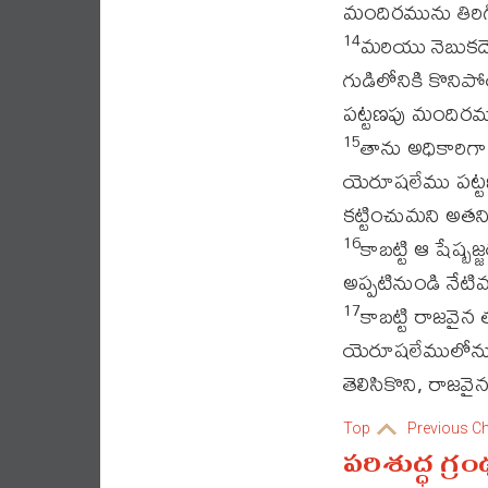
మందిరమును తిరిగి 
మరియు నెబుకద
14
గుడిలోనికి కొని
పట్టణపు మందిరము
తాను అధికారిగా
15
యెరూషలేము పట్
కట్టించుమని అతనిక
కాబట్టి ఆ షేష్
16
అప్పటినుండి నేటి
కాబట్టి రాజవై
17
యెరూషలేములోనుండ
తెలిసికొని, రాజవ
Top
Previous C
పరిశుద్ధ గ్ర