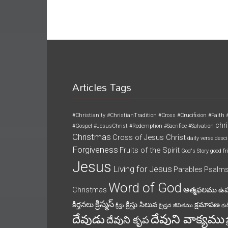
Articles Tags
#Christianity
#ChristianTradition
#Cross
#Crucifixion
#Faith
chri
#Gospel
#JesusChrist
#Redemption
#Sacrifice
#Salvation
Christmas
Cross of Jesus Christ
daily verse
desci
Forgiveness
Fruits of the Spirit
God's Story
good fr
Jesus
Living for Jesus
Parables
Psalm
Word of God
Christmas
ఆత్మఫలము
ఉ
క్రిస్మస్
కీర్తనలు
క్రీస్తు సిలువ
క్షమాపణ
క్రీస్తు
క్రైస్తవ జీవితము
గుడ
దేవుని వాక్యము
దేవుడు
దేవుని కృప