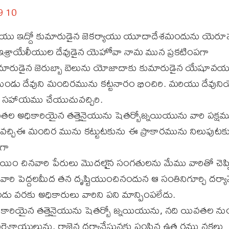
9
10
్గయియు ఇద్దో కుమారుడైన జెకర్యాయు యూదాదేశమందును యె
శ్రాయేలీయుల దేవుడైన యెహోవా నామ మున ప్రకటింపగా
మారుడైన జెరుబ్బా బెలును యోజాదాకు కుమారుడైన యేషూవయు
డు దేవుని మందిరమును కట్టనారం భించిరి. మరియు దేవునియొక
ి సహాయము చేయుచువచ్చిరి.
 అధికారియైన తత్తెనైయును షెతర్బోజ్నయియును వారి పక్షమ
చ్చిఈ మందిర మును కట్టుటకును ఈ ప్రాకారమును నిలుపుటక
గగా
ిం చినవారి పేరులు మొదలౖౖెన సంగతులను మేము వారితో చెప్పి
రి పెద్దలమీద తన దృష్టియుంచినందున ఆ సంతినిగూర్చి దర్యావ
ందు వరకు అధికారులు వారిని పని మాన్పింపలేదు.
ారియైన తత్తెనైయును షెతర్బో జ్నయియును, నది యివతల ను
పర్సెకాయులును, రాజైన దర్యావేషునకు పంపిన ఉత్త రము నకలు