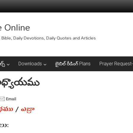
e Online
Bible, Daily Devotions, Daily Quotes and Articles
ల్స్
Downloads
బైబిల్ రీడింగ్ Plans
Prayer Request-ప్
 అధ్యాయము
ంథము
/
ఎజ్రా
ు: