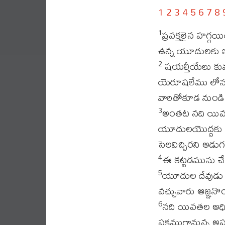
1
2
3
4
5
6
7
8
ప్రవక్తలైన హగ
1
ఉన్న యూదులకు ఇ
షయల్తీయేలు కు
2
యెరూషలేము లోనుం
వారితోకూడ నుండ
అంతట నది యివతల
3
యూదులయొద్దకు వ
సెలవిచ్చిరని అడు
ఈ కట్టడమును చేయ
4
యూదుల దేవుడు వా
5
వచ్చువారు ఆజ్ఞనొ
నది యివతల అధిక
6
పక్షముగానున్న అ