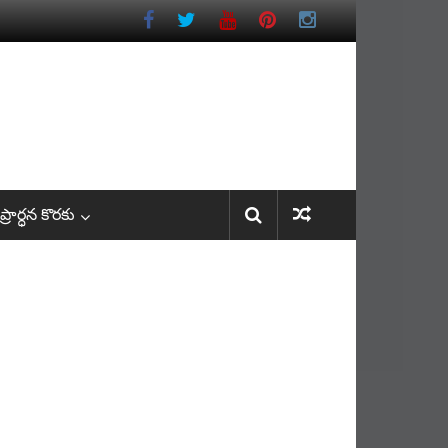
రార్ధన కొరకు