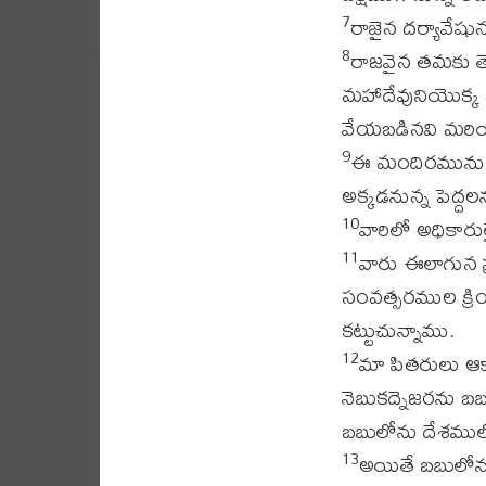
రాజైన దర్యావేషున
7
రాజవైన తమకు తె
8
మహాదేవునియొక్క మ
వేయబడినవి మరియు
ఈ మందిరమును కట
9
అక్కడనున్న పెద్దలన
వారిలో అధికారు
10
వారు ఈలాగున ప్
11
సంవత్సరముల క్రి
కట్టుచున్నాము.
మా పితరులు ఆక
12
నెబుకద్నెజరను బ
బబులోను దేశములో
అయితే బబులోను
13