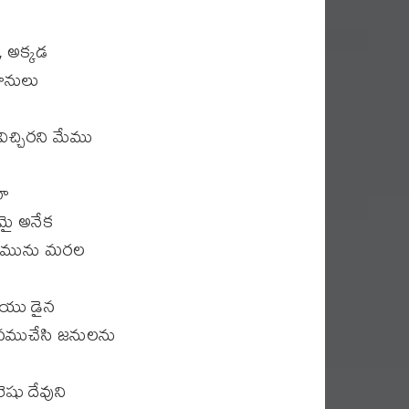
, అక్కడ
రానులు
చ్చిరని మేము
గా
లమై అనేక
దిరమును మరల
ీయు డైన
శనముచేసి జనులను
షు దేవుని