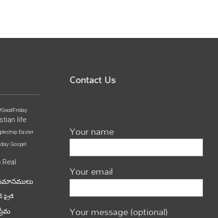
Contact Us
#GoodFriday
stian life
Your name
pleship
Easter
iday
Gospel
s
Real
Your email
పమానములు
్ ఫ్రైడే
Your message (optional)
ప్రేమ