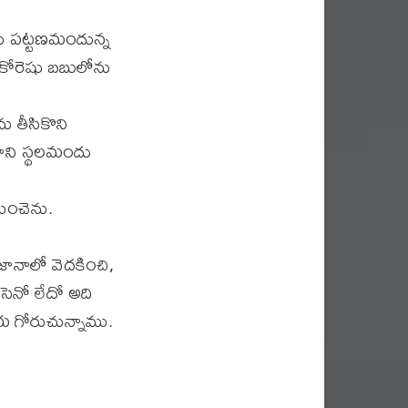
ు పట్టణమందున్న
కోరెషు బబులోను
ు తీసికొని
ని స్థలమందు
యించెను.
ానాలో వెదకించి,
ెనో లేదో అది
ేయ గోరుచున్నాము.