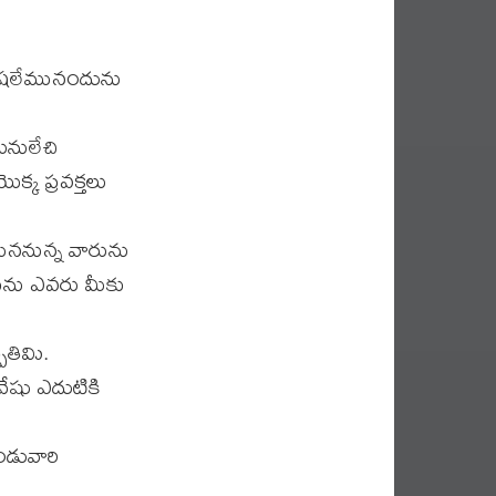
రూషలేమునందును
నులేచి
్క ప్రవక్తలు
ుననున్న వారును
ును ఎవరు మీకు
తివిు.
ేషు ఎదుటికి
ండువారి