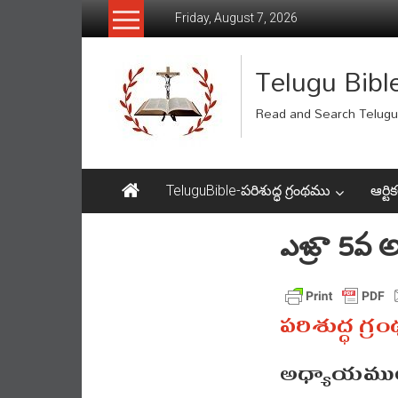
Skip
Friday, August 7, 2026
to
content
Telugu Bibl
Read and Search Telugu 
TeluguBible-పరిశుద్ధ గ్రంథము
ఆర్టిక
ఎజ్రా 5వ
పరిశుద్ధ గ్ర
అధ్యాయముల