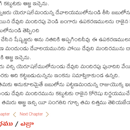
కట్టుటకు ఆజ్ఞ ఇచ్చెను.
్నెజరు యెరూషలేమందున్న దేవాలయములోనుండి తీసి బబులోన
పోయిన దేవుని మందిరపు వెండి బంగారు ఉపకరణములను రాజైన 
లోనుండి తెప్పించి
 చేసిన షేష్బజ్జరు అను నతనికి అప్పగించినీవు ఈ ఉపకరణములన
టణ మందుండు దేవాలయమునకు పోయి దేవుని మందిరమును దా
ి ఆజ్ఞ ఇచ్చెను.
బజ్జరు వచ్చి యెరూషలేములోనుండు దేవుని మందిరపు పునాదిని వే
వరకు అది కట్టబడుచున్నను ఇంకను సమాప్తికాకుండ ఉన్నది.
న తమకు అనుకూలమైతే బబులోను పట్టణమందున్న రాజుయొక్క ఖజ
ు దేవుని మందిరమును కట్టుటకు రాజైన కోరెషు నిర్ణయముచేస
ైన తమరు ఆజ్ఞ ఇచ్చి యీ సంగతిని గూర్చి తమ చిత్తము తెలియజ
hapter
Next Chapter
ంథము
/
ఎజ్రా