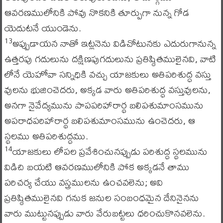
ఆవరణములోనికి పోవు నొకనికి తూర్పుగా నున్న గోడ
యెదుటనే యుండెను.
అప్పుడాయన నాతో ఇట్లనెను విడిచోటునకు ఎదురుగానున్న
13
ఉత్తరపు గదులును దక్షిణపుగదులును ప్రతిష్ఠితములైనవి, వాటి
లోనే యెహోవా సన్నిధికి వచ్చు యాజకులు అతిపరిశుద్ధ వస్తు
వులను భుజించెదరు, అక్కడ వారు అతిపరిశుద్ధ వస్తువులను,
అనగా నైవేద్యమును పాపపరిహారార్థ బలిపశుమాంసమును
అపరాధపరిహారార్థ బలిపశుమాంసమును ఉంచెదరు, ఆ
స్థలము అతిపరిశుద్ధము.
యాజకులు లోపల ప్రవేశించునప్పుడు పరిశుద్ధ స్థలమును
14
విడిచి బయటి ఆవరణములోనికి పోక అక్కడనే తాము
పరిచర్య చేయు వస్త్రములను ఉంచవలెను; అవి
ప్రతిష్ఠితములైనవి గనుక జనుల సంబంధమైన దేనినైనను
వారు ముట్టునప్పుడు వారు వేరుబట్టలు ధరించుకొనవలెను.