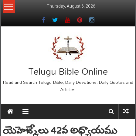
Skip
Thursday, August 6, 2026
to
content
Telugu Bible Online
Read and Search Telugu Bible, Daily Devotions, Daily Quotes and
Articles
యెహెజ్కేలు 42వ అధ్యాయము