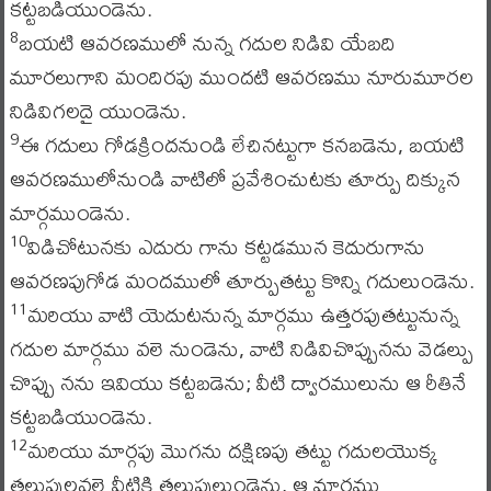
కట్టబడియుండెను.
బయటి ఆవరణములో నున్న గదుల నిడివి యేబది
8
మూరలుగాని మందిరపు ముందటి ఆవరణము నూరుమూరల
నిడివిగలదై యుండెను.
ఈ గదులు గోడక్రిందనుండి లేచినట్టుగా కనబడెను, బయటి
9
ఆవరణములోనుండి వాటిలో ప్రవేశించుటకు తూర్పు దిక్కున
మార్గముండెను.
విడిచోటునకు ఎదురు గాను కట్టడమున కెదురుగాను
10
ఆవరణపుగోడ మందములో తూర్పుతట్టు కొన్ని గదులుండెను.
మరియు వాటి యెదుటనున్న మార్గము ఉత్తరపుతట్టునున్న
11
గదుల మార్గము వలె నుండెను, వాటి నిడివిచొప్పునను వెడల్పు
చొప్పు నను ఇవియు కట్టబడెను; వీటి ద్వారములును ఆ రీతినే
కట్టబడియుండెను.
మరియు మార్గపు మొగను దక్షిణపు తట్టు గదులయొక్క
12
తలుపులవలె వీటికి తలుపులుండెను, ఆ మార్గము