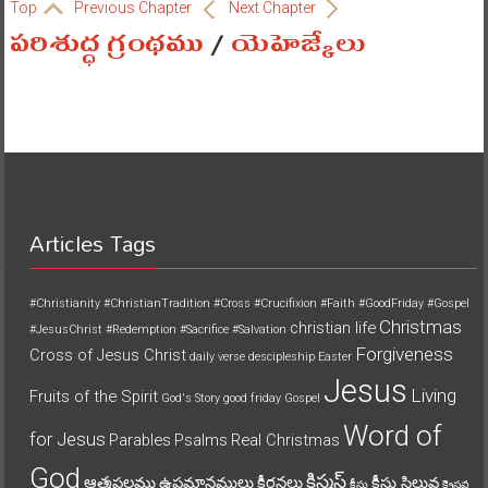
Top
Previous Chapter
Next Chapter
పరిశుద్ధ గ్రంథము
/
యెహెజ్కేలు
Articles Tags
#Christianity
#ChristianTradition
#Cross
#Crucifixion
#Faith
#GoodFriday
#Gospel
Christmas
christian life
#JesusChrist
#Redemption
#Sacrifice
#Salvation
Forgiveness
Cross of Jesus Christ
daily verse
descipleship
Easter
Jesus
Living
Fruits of the Spirit
God's Story
good friday
Gospel
Word of
for Jesus
Parables
Psalms
Real Christmas
God
క్రిస్మస్
ఆత్మఫలము
ఉపమానములు
కీర్తనలు
క్రీస్తు సిలువ
క్రీస్తు
క్రైస్తవ