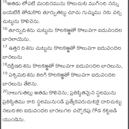
అతడు లోపటి మందిరమును కొలుచుట ముగించి నన్ను
15
బయటికి తోడుకొని తూర్పుతట్టు చూచు గుమ్మము నకు వచ్చి
చుట్టును కొలిచెను.
తూర్పుదిశను చుట్టును కొలకఱ్ఱతో కొలువగా ఐదువందల
16
బారలాయెను.
ఉత్తర దిశను చుట్టును కొలకఱ్ఱతో కొలువగా ఐదువందల
17
బారలును
దక్షిణదిశను కొలకఱ్ఱతో కొలువగా ఐదువందల బారలును,
18
పశ్చిమదిశను తిరిగి కొలకఱ్ఱతో కొలువగా ఐదువందల
19
బారలును తేలెను.
నాలుగుతట్లు అతడు కొలిచెను; ప్రతిష్ఠితమైన స్థలమును
20
ప్రతిష్ఠితము కాని స్థలమునుండి ప్రత్యేకపరుచుటకై దానిచుట్టు
నలుదిశల ఐదువందల బారలుగల చచ్చౌకపు గోడ కట్టబడి
యుండెను.