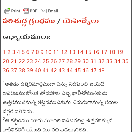
పరిశుద్ధ గ్రంథము
/
యెహెజ్కేలు
అధ్యాయములు:
1
2
3
4
5
6
7
8
9
10
11
12
13
14
15
16
17
18
19
20
21
22
23
24
25
26
27
28
29
30
31
32
33
34
35
36
37
38
39
40
41
42
43
44
45
46
47
48
అతడు ఉత్తరమార్గముగా నన్ను నడిపించి బయటి
1
ఆవరణములోనికి తోడుకొని వచ్చి ఖాలీచోటునకును
ఉత్తరముననున్న కట్టడమునకును ఎదురుగానున్న గదుల
దగ్గర నిలిపెను.
ఆ కట్టడము నూరు మూరల నిడివిగలదై ఉత్తరదిక్కున
2
వాకిలికలిగి యేబది మూరల వెడల్పుగలది.