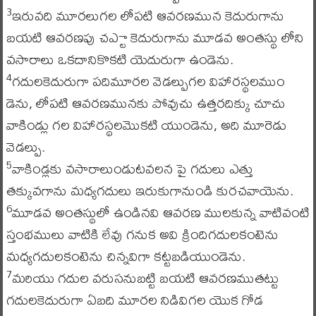
ఇరువది మూరలుగల లోపటి ఆవరణమున కెదురుగాను
3
బయటి ఆవరణపు చఎ్టా కెదురుగాను మూడవ అంతస్థు లోని
వసారాలు ఒకదానికొకటి యెదురుగా ఉండెను.
గదులకెదురుగా పదిమూరల వెడల్పుగల విహారస్థలముం
4
డెను, లోపటి ఆవరణమునకు పోవుచు ఉత్తరదిక్కు చూచు
వాకిండ్లు గల విహారస్థలమొకటి యుండెను, అది మూరెడు
వెడల్పు.
వాకిండ్లకు వసారాలుండుటవలన పై గదులు ఎత్తు
5
తక్కువగాను మధ్యగదులు ఇరుకుగానుండి కురచవాయెను.
మూడవ అంతస్థులో ఉండినవి ఆవరణ ములకున్న వాటివంటి
6
స్తంభములు వాటికి లేవు గనుక అవి క్రిందిగదులకంటెను
మధ్యగదులకంటెను చిన్నవిగా కట్టబడియుండెను.
మరియు గదుల వరుసనుబట్టి బయటి ఆవరణముతట్టు
7
గదులకెదురుగా ఏబది మూరల నిడివిగల యొక గోడ