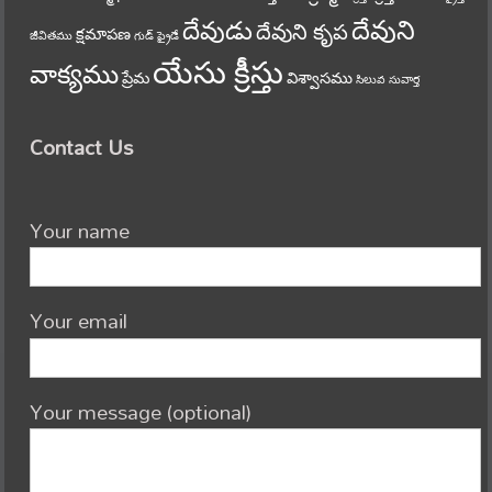
దేవుని
దేవుడు
దేవుని కృప
క్షమాపణ
జీవితము
గుడ్ ఫ్రైడే
యేసు క్రీస్తు
వాక్యము
ప్రేమ
విశ్వాసము
సిలువ
సువార్త
Contact Us
Your name
Your email
Your message (optional)