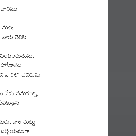
సమాచారము
ి మధ్య
 వారు తెలిసి
ి పంపించుదును,
యెహోవానని
్చిన వారిలో ఎవరును
 నేను సమకూర్చి,
సేవకుడైన
రు, వారి చుట్టు
రు నిర్భయముగా