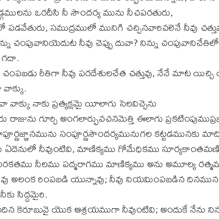
్గములను ఒరదీసి నీ సౌందర్య మును నీచపరతురు,
ో పడవేతురు, సముద్రములో మునిగి చచ్చినవారివలెనే నీవు చత్తువ
ిన్ను చంపువానియెదుట నీవు చెప్పు దువా? నిన్ను చంపువానిచేతిల
 గదా.
రు చంపబడు రీతిగా నీవు పరదేశులచేత చత్తువు, నేనే మాట యిచ్చి
వాక్కు.
ాక్కు నాకు ప్రత్యక్షమై యీలాగు సెలవిచ్చెను
రు రాజును గూర్చి అంగలార్పువచనమెత్తి ఈలాగు ప్రకటింపుముప
ాపూర్ణజ్ఞానమును సంపూర్ణసౌందర్యమునుగల కట్టడమునకు మాది
 ఏదెనులో నీవుంటివి, మాణిక్యము గోమేధికము సూర్యకాంతమణి 
మరకతము నీలము పద్మరాగము మాణిక్యము అను అమూల్య రత్మ
ు అలంక రింపబడి యున్నావు; నీవు నియమింపబడిన దినమున పిల
కు సిద్ధమైరి.
దిన కెరూబువై యొక ఆశ్రయముగా నీవుంటివి; అందుకే నేను నిన్