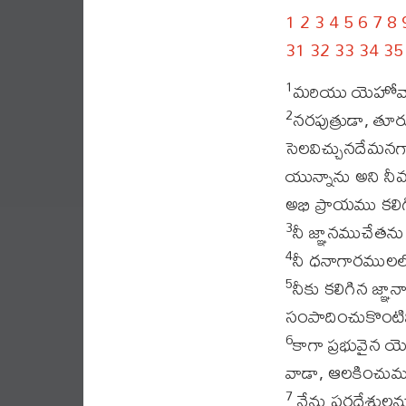
1
2
3
4
5
6
7
8
31
32
33
34
35
మరియు యెహోవా వా
1
నరపుత్రుడా, తూ
2
సెలవిచ్చునదేమనగా
యున్నాను అని నీ
అభి ప్రాయము కలి
నీ జ్ఞానముచేతను
3
నీ ధనాగారములలోన
4
నీకు కలిగిన జ్ఞ
5
సంపాదించుకొంటివి,
కాగా ప్రభువైన య
6
వాడా, ఆలకించుమ
నేను పరదేశులను 
7