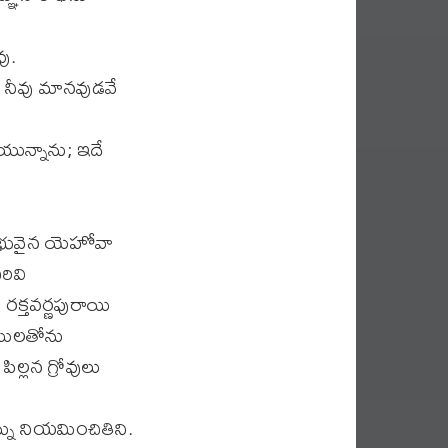
ు.
ో నీవు మానవుడవే
 యున్నాను; ఇదే
్రభువైన యెహోవా
రివి
రక్తవర్ణపురాయి
ములతోను
్లన గ్రోవులు
ను నియమించితిని.