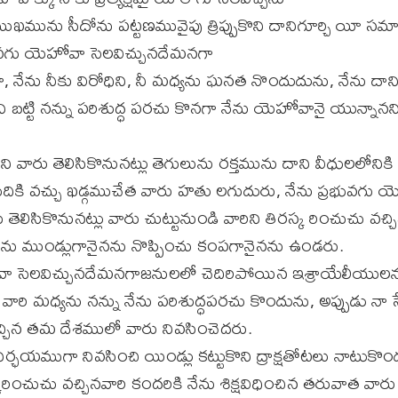
 ముఖమును సీదోను పట్టణమువైపు త్రిప్పుకొని దానిగూర్చి యీ 
ువగు యెహోవా సెలవిచ్చునదేమనగా
, నేను నీకు విరోధిని, నీ మధ్యను ఘనత నొందుదును, నేను దాన
నిని బట్టి నన్ను పరిశుద్ధ పరచు కొనగా నేను యెహోవానై యున్నానని
 వారు తెలిసికొనునట్లు తెగులును రక్తమును దాని వీధులలోనిక
ీదికి వచ్చు ఖడ్గముచేత వారు హతు లగుదురు, నేను ప్రభువగు 
తెలిసికొనునట్లు వారు చుట్టునుండి వారిని తిరస్క రించుచు వచ
కొను ముండ్లుగానైనను నొప్పించు కంపగానైనను ఉండరు.
వా సెలవిచ్చునదేమనగాజనులలో చెదిరిపోయిన ఇశ్రాయేలీయులను
రి మధ్యను నన్ను నేను పరిశుద్ధపరచు కొందును, అప్పుడు నా 
్చిన తమ దేశములో వారు నివసించెదరు.
్ఛయముగా నివసించి యిండ్లు కట్టుకొని ద్రాక్షతోటలు నాటుకొందు
్కరించుచు వచ్చినవారి కందరికి నేను శిక్షవిధించిన తరువాత వా