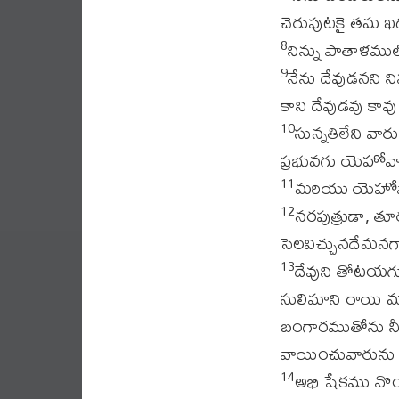
చెరుపుటకై తమ ఖడ
నిన్ను పాతాళముల
8
నేను దేవుడనని న
9
కాని దేవుడవు కావు
సున్నతిలేని వా
10
ప్రభువగు యెహోవా 
మరియు యెహోవా వ
11
నరపుత్రుడా, తూ
12
సెలవిచ్చునదేమనగ
దేవుని తోటయగు
13
సులిమాని రాయి 
బంగారముతోను నీవ
వాయించువారును నీ
అభి షేకము నొం
14