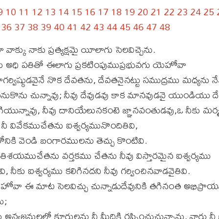
9
10
11
12
13
14
15
16
17
18
19
20
21
22
23
24
25
36
37
38
39
40
41
42
43
44
45
46
47
48
క్కు నాకు ప్రత్యక్షమై యీలాగు సెలవిచ్చెను.
రు అధి పతితో ఈలాగు ప్రకటింపుముప్రభువగు యెహోవా
గర్విష్ఠుడవైనే నొక దేవతను, దేవతనైనట్టు సముద్రము మధ్యను న
వనుకొను చున్నావు; నీవు దేవుడవు కాక మానవుడవై యుండియు దే
గియున్నావు, నీవు దానియేలునకంటె జ్ఞానవంతుడవు,ఒ నీకు మర్
 నీ వివేకముచేతను ఐశ్వర్యమునొందితివి,
ికి వెండి బంగారములను తెచ్చు కొంటివి.
ానాతిశయముచేతను వర్తకము చేతను నీవు విస్తారమైన ఐశ్వర్యము
 నీకు ఐశ్వర్యము కలిగినదని నీవు గర్వించినవాడవైతివి.
ెహోవా ఈ మాట సెలవిచ్చు చున్నాడుదేవునికి తగినంత అభిప్రా
ు;
అన్యజనులలో క్రూరులను నీ మీదికి రప్పించుచున్నాను, వారు నీ 