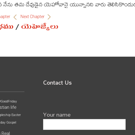
నేను తమ దేవుడైన యెహోవానై యున్నానని వారు తెలిసికొందు
hapter
Next Chapter
ంథము
/
యెహెజ్కేలు
Contact Us
#GoodFriday
stian life
Your name
pleship
Easter
iday
Gospel
s
Real