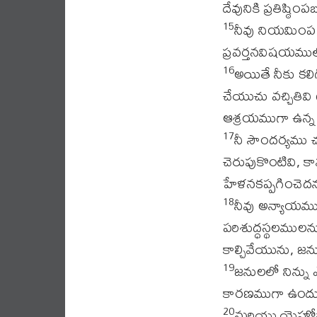
దేవునికి ప్రతిష్ఠ
నీవు నియమింప
15
ప్రవర్తనవిషయముల
అయితే నీకు కల
16
చేయుచు వచ్చితివి
ఆశ్రయముగా ఉన్న క
నీ సౌందర్యము చ
17
చెరుపుకొంటివి, క
హేళనకప్పగించెదన
నీవు అన్యాయముగ
18
పరిశుద్ధస్థలములను
కాల్చివేయును, జ
జనులలో నిన్ను ఎ
19
కారణముగా ఉందు
మరియు యెహోవా వ
20