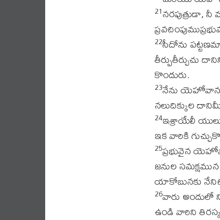
నరపుత్రుడా, నీ
21
ప్రవచింపుముప్రభ
సీదోను పట్టణమా
22
తీర్పుతీర్చుచు దా
కొందురు.
నేను యెహోవానని
23
నలుదిక్కుల దానిమ
ఇశ్రాయేలీ యులు 
24
ఇక వారికి గుచ్చు
ప్రభువైన యెహో
25
జనుల సమక్షమున వా
యాకోబునకు నేనిచ
వారు అందులో నిర
26
ఉండి వారిని తిరస