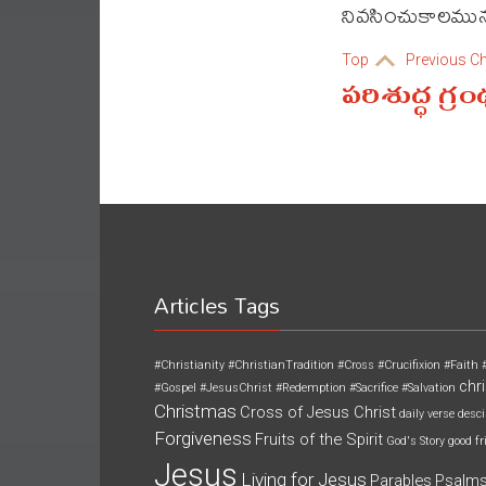
నివసించుకాలమున 
Top
Previous C
పరిశుద్ధ గ్ర
Articles Tags
#Christianity
#ChristianTradition
#Cross
#Crucifixion
#Faith
chri
#Gospel
#JesusChrist
#Redemption
#Sacrifice
#Salvation
Christmas
Cross of Jesus Christ
daily verse
desci
Forgiveness
Fruits of the Spirit
God's Story
good fr
Jesus
Living for Jesus
Parables
Psalm