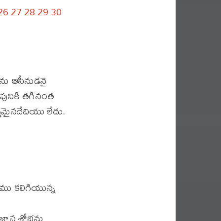
26
27
28
29
30
ేను ఆసీనుడనై
వునికి తగినంత
మమైనదేదియు లేదు.
యము కలిగియున్న
జ్ఞాన శోభను