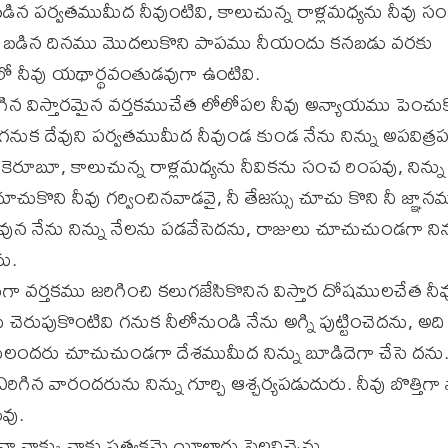
ింపబడిన పర్వతముమీద నీవుంటివి, కాలుచున్న రాళ్లమధ్యను నీవు 
 బడిన దినము మొదలుకొని పాపము నీయందు కనబడు వరకు
ో నీవు యథార్థవంతుడవుగా ఉంటివి.
ిగిన విస్తారమైన వర్తకముచేత లోలోపల నీవు అన్యాయము పెంచ
 గనుక దేవుని పర్వతముమీద నీవుండ కుండ నేను నిన్ను అపవిత్రప
ెరూబూ, కాలుచున్న రాళ్లమధ్యను నీవికను సంచ రింపవు, నిన్ను
ూచుకొని నీవు గర్వించినవాడవై, నీ తేజస్సు చూచు కొని నీ జ్ఞాన
ావున నేను నిన్ను నేలను పడవేసెదను, రాజులు చూచుచుండగా నిన
ు.
ా వర్తకము జరిగించి కలుగజేసికొనిన విస్తార దోషములచేత నీవ
 చెరుపుకొంటివి గనుక నీలోనుండి నేను అగ్ని పుట్టించెదను, అది 
నులందరు చూచుచుండగా దేశముమీద నిన్ను బూడిదెగా చేసె దను
రిగిన వారందరును నిన్ను గూర్చి ఆశ్చర్యపడుదురు. నీవు బొత్తిగా
వు.
ాక్కు నాకు ప్రత్యక్షమై యీలాగు సెలవిచ్చెను