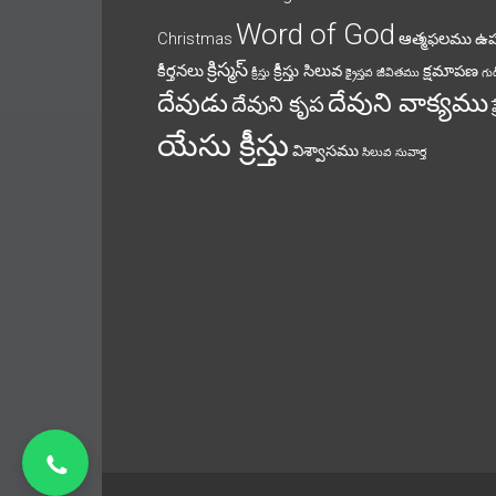
Word of God
Christmas
ఆత్మఫలము
ఉ
క్రిస్మస్
కీర్తనలు
క్రీస్తు సిలువ
క్షమాపణ
క్రీస్తు
క్రైస్తవ జీవితము
గుడ
దేవుని వాక్యము
దేవుడు
దేవుని కృప
యేసు క్రీస్తు
విశ్వాసము
సిలువ
సువార్త