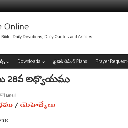
e Online
Bible, Daily Devotions, Daily Quotes and Articles
ల్స్
Downloads
బైబిల్ రీడింగ్ Plans
Prayer Request-ప్
లు 28వ అధ్యాయము
ంథము
/
యెహెజ్కేలు
ు: