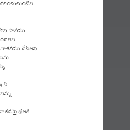
సంచరించుచుంటివి.
ుకొని పాపము
రచితిని
 నాశనము చేసితిని.
మును
్ను
ు నీ
నిన్ను
.
 నాశనమై భీతికి