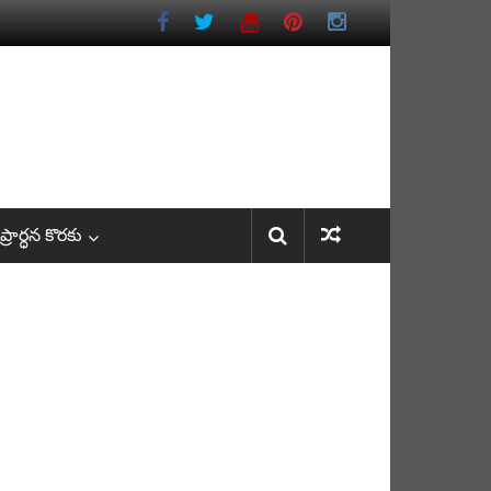
రార్ధన కొరకు