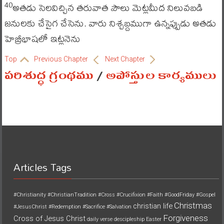
అతడు సెలవిచ్చిన తరువాత పౌలు మెట్లమీద నిలువబడి
40
జనులకు చేసైగ చేసెను. వారు నిశ్చబ్దముగా ఉన్నప్పుడు అతడు
హెబ్రీభాషలో ఇట్లనెను
Top
Previous Chapter
Next Chapter
పరిశుద్ధ గ్రంథము
/
అపోస్తుల కార్యములు
Articles Tags
#Christianity
#ChristianTradition
#Cross
#Crucifixion
#Faith
#GoodFriday
#Gospel
Christmas
christian life
#JesusChrist
#Redemption
#Sacrifice
#Salvation
Forgiveness
Cross of Jesus Christ
daily verse
descipleship
Easter