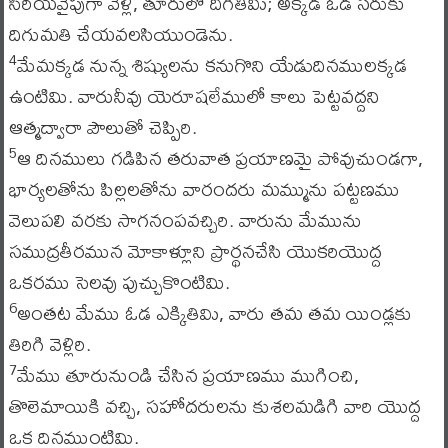
సిరియవైపుగా వెళ్లి, తూరులో దిగితివిు; అక్కడ ఓడ సరుకు
దిగుమతి చేయవలసియుండెను.
మేమక్కడ నున్న శిష్యులను కనుగొని యేడుదినములక్కడ
4
ఉంటిమి. వారునీవు యెరూషలేములో కాలు పెట్టవద్దని
ఆత్మద్వారా పౌలుతో చెప్పిరి.
ఆ దినములు గడిపిన తరువాత ప్రయాణమై పోవుచుండగా,
5
భార్యలతోను పిల్లలతోను వారందరు మమ్మును పట్టణము
వెలుపలి వరకు సాగనంపవచ్చిరి. వారును మేమును
సముద్రతీరమున మోకాళ్లూని ప్రార్థనచేసి యొకరియొద్ద
ఒకరము సెలవు పుచ్చుకొంటిమి.
అంతట మేము ఓడ ఎక్కితివిు, వారు తమ తమ యిండ్లకు
6
తిరిగి వెళ్లిరి.
మేము తూరునుండి చేసిన ప్రయాణము ముగించి,
7
తొలెమాయికి వచ్చి, సహోదరులను కుశలమడిగి వారి యొద్ద
ఒక దినముంటిమి.