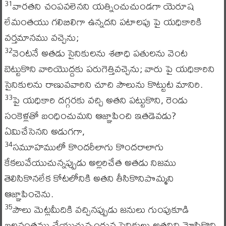
వారతని చంపవలెనని యత్నించుచుండగా యెరూష
31
లేమంతయు గలిబిలిగా ఉన్నదని పటాలపు పై యధికారికి
వర్తమానము వచ్చెను;
వెంటనే అతడు సైనికులను శతాధి పతులను వెంట
32
బెట్టుకొని వారియొద్దకు పరుగెత్తివచ్చెను; వారు పై యధికారిని
సైనికులను రాణువవారిని చూచి పౌలును కొట్టుట మానిరి.
పై యధికారి దగ్గరకు వచ్చి అతని పట్టుకొని, రెండు
33
సంకెళ్లతో బంధించుమని ఆజ్ఞాపించి ఇతడెవడు?
ఏమిచేసెనని అడుగగా,
సమూహములో కొందరీలాగు కొందరాలాగు
34
కేకలువేయుచున్నప్పుడు అల్లరిచేత అతడు నిజము
తెలిసికొనలేక కోటలోనికి అతని తీసికొనిపొమ్మని
ఆజ్ఞాపించెను.
పౌలు మెట్లమీదికి వచ్చినప్పుడు జనులు గుంపుకూడి
35
బలవంతము చేయుచున్నందున సైనికులు అతనిని మోసికొని