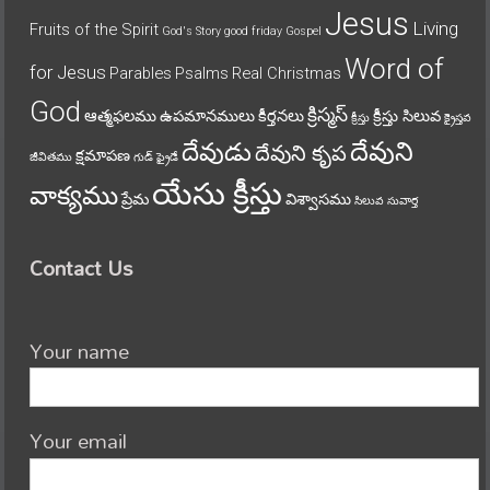
Jesus
Living
Fruits of the Spirit
God's Story
good friday
Gospel
Word of
for Jesus
Parables
Psalms
Real Christmas
God
క్రిస్మస్
ఆత్మఫలము
ఉపమానములు
కీర్తనలు
క్రీస్తు సిలువ
క్రీస్తు
క్రైస్తవ
దేవుని
దేవుడు
దేవుని కృప
క్షమాపణ
జీవితము
గుడ్ ఫ్రైడే
యేసు క్రీస్తు
వాక్యము
ప్రేమ
విశ్వాసము
సిలువ
సువార్త
Contact Us
Your name
Your email