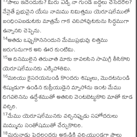
పౌలు ఇదెందుకు? మీరు ఏడ్చి నా గుండె బద్దలు చేసెదరేల?
13
నేనైతే ప్రభువైన యేసు నామము నిమిత్తము యెరూషలేములో
బంధింపబడుటకు మాత్రమే గాక చనిపోవుటకును సిద్ధముగా
ఉన్నానని చెప్పెను.
అతడు ఒప్పుకొననందున మేముప్రభువు చిత్తము
14
జరుగునుగాక అని ఊర కుంటిమి.
ఆ దినములైన తరువాత మాకు కావలసిన సామగ్రి తీసికొని
15
యెరూషలేమునకు ఎక్కిపోతివిు.
మరియు కైసరయనుండి కొందరు శిష్యులు, మొదటనుండి
16
శిష్యుడుగా ఉండిన కుప్రీయుడైన మ్నాసోను ఇంట మేము
దిగవలెనను ఉద్దేశముతో అతనిని వెంటబెట్టుకొని మాతో కూడ
వచ్చిరి.
మేము యెరూషలేమునకు వచ్చినప్పుడు సహోదరులు
17
మమ్మును సంతోషముతో చేర్చుకొనిరి.
మరునాడు పెద్దలందరు అక్కడికి వచ్చియుండగా పౌలు
18