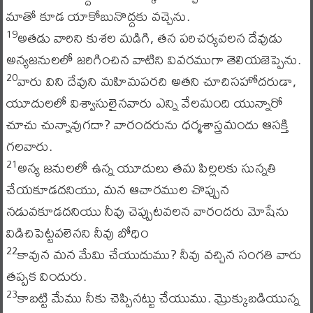
మాతో కూడ యాకోబునొద్దకు వచ్చెను.
అతడు వారిని కుశల మడిగి, తన పరిచర్యవలన దేవుడు
19
అన్యజనులలో జరిగించిన వాటిని వివరముగా తెలియజెప్పెను.
వారు విని దేవుని మహిమపరచి అతని చూచిసహోదరుడా,
20
యూదులలో విశ్వాసులైనవారు ఎన్ని వేలమంది యున్నారో
చూచు చున్నావుగదా? వారందరును ధర్మశాస్త్రమందు ఆసక్తి
గలవారు.
అన్య జనులలో ఉన్న యూదులు తమ పిల్లలకు సున్నతి
21
చేయకూడదనియు, మన ఆచారముల చొప్పున
నడువకూడదనియు నీవు చెప్పుటవలన వారందరు మోషేను
విడిచిపెట్టవలెనని నీవు బోధిం
కావున మన మేమి చేయుదుము? నీవు వచ్చిన సంగతి వారు
22
తప్పక విందురు.
కాబట్టి మేము నీకు చెప్పినట్టు చేయుము. మ్రొక్కుబడియున్న
23