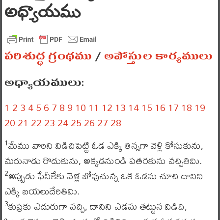
అధ్యాయము
పరిశుద్ధ గ్రంథము
/
అపోస్తుల కార్యములు
అధ్యాయములు:
1
2
3
4
5
6
7
8
9
10
11
12
13
14
15
16
17
18
19
20
21
22
23
24
25
26
27
28
మేము వారిని విడిచిపెట్టి ఓడ ఎక్కి తిన్నగా వెళ్లి కోసుకును,
1
మరునాడు రొదుకును, అక్కడనుండి పతరకును వచ్చితివిు.
అప్పుడు ఫేనీకేకు వెళ్ల బోవుచున్న ఒక ఓడను చూచి దానిని
2
ఎక్కి బయలుదేరితివిు.
కుప్రకు ఎదురుగా వచ్చి, దానిని ఎడమ తట్టున విడిచి,
3