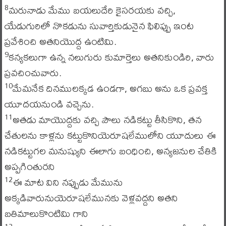
మరునాడు మేము బయలుదేరి కైసరయకు వచ్చి,
8
యేడుగురిలో నొకడును సువార్తికుడునైన ఫిలిప్పు ఇంట
ప్రవేశించి అతనియొద్ద ఉంటిమి.
కన్యకలుగా ఉన్న నలుగురు కుమార్తెలు అతనికుండిరి, వారు
9
ప్రవచించువారు.
మేమనేక దినములక్కడ ఉండగా, అగబు అను ఒక ప్రవక్త
10
యూదయనుండి వచ్చెను.
అతడు మాయొద్దకు వచ్చి పౌలు నడికట్టు తీసికొని, తన
11
చేతులను కాళ్లను కట్టుకొనియెరూషలేములోని యూదులు ఈ
నడికట్టుగల మనుష్యుని ఈలాగు బంధించి, అన్యజనుల చేతికి
అప్పగింతురని
ఈ మాట విని నప్పుడు మేమును
12
అక్కడివారునుయెరూషలేమునకు వెళ్లవద్దని అతని
బతిమాలుకొంటిమి గాని