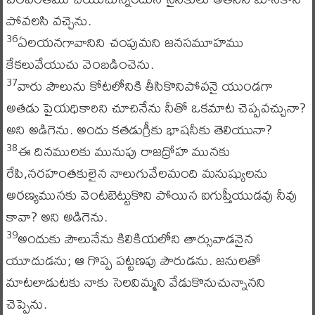
పోవలసి వచ్చెను.
ఏలయనగావానిని చంపుమని జనసమూహము
36
కేకలువేయుచు వెంబడించెను.
వారు పౌలును కోటలోనికి తీసికొనిపోవనై యుండగా
37
అతడు పైయధికారిని చూచినేను నీతో ఒకమాట చెప్పవచ్చునా?
అని అడిగెను. అందు కతడుగ్రీకు భాషనీకు తెలియునా?
ఈ దినములకు మునుపు రాజద్రోహ మునకు
38
రేపి,నరహంతకులైన నాలుగువేలమంది మనుష్యులను
అరణ్యమునకు వెంటబెట్టుకొని పోయిన ఐగుప్తీయుడవు నీవు
కావా? అని అడిగెను.
అందుకు పౌలునేను కిలికియలోని తార్సువాడనైన
39
యూదుడను; ఆ గొప్ప పట్టణపు పౌరుడను. జనులతో
మాటలాడుటకు నాకు సెలవిమ్మని వేడుకొనుచున్నానని
చెప్పెను.