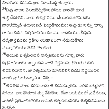
నలుగురు మనుష్యులు మాయొద్ద ఉన్నారు.
నీవు వారిని వెంటబెట్టుకొనిపోయి వారితో కూడ
24
శుద్ధిచేసికొని, వారు తలక్షౌరము చేయించుకొనుటకు
వారికయ్యెడి తగులుబడి పెట్టుకొనుము; అప్పుడు నిన్ను గూర్చి
తాము వినిన వర్తమానము నిజము కాదనియు, నీవును
ధర్మశాస్త్రమును గైకొని యథావిధిగా నడుచుకొను
చున్నావనియు తెలిసికొందురు
అయితే విశ్వసించిన అన్యజనులను గూర్చి వారు
25
విగ్రహములకు అర్పించిన వాటి రక్తమును గొంతు పిసికి
చంపినదానిని, జారత్వమును మానవలసినదని నిర్ణయించి
వారికి వ్రాసియున్నామని చెప్పిం
అంతట పౌలు మరునాడు ఆ మనుష్యులను వెంట బెట్టుకొని
26
పోయి, వారితోకూడ శుద్ధిచేసికొని, దేవాలయములో ప్రవేశించి,
వారిలో ప్రతివానికొరకు కానుక అర్పించువరకు శుద్ధిదినములు
నెరవేర్చు