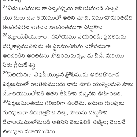
ఏడు దినములు కావచ్చినప్పుడు ఆసియనుండి వచ్చిన
27
యూదులు దేవాలయములో అతని చూచి, సమూహమంతటిని
కలవరపరచి అతనిని బలవంతముగా పట్టుకొని
ఇశ్రాయేలీయులారా, సహాయము చేయరండి; ప్రజలకును
28
ధర్మశాస్త్రమునకును ఈ స్థలమునకును విరోధముగా
అందరికిని అంతటను బోధించుచున్నవాడు వీడే. మరియు
వీడు గ్రీసుదేశస్థ
ఏలయనగా ఎఫెసీయుడైన త్రోఫిమును అతనితోకూడ
29
పట్టణములో అంతకుముందు వారు చూచి యున్నందున పౌలు
దేవాలయములోనికి అతని తీసికొని వచ్చెనని ఊహించిరి.
పట్టణమంతయు గలిబిలిగా ఉండెను. జనులు గుంపులు
30
గుంపులుగా పరుగెత్తికొని వచ్చి, పౌలును పట్టుకొని
దేవాలయములోనుండి అతనిని వెలుపలికి ఈడ్చిరి; వెంటనే
తలుపులు మూయబడెను.