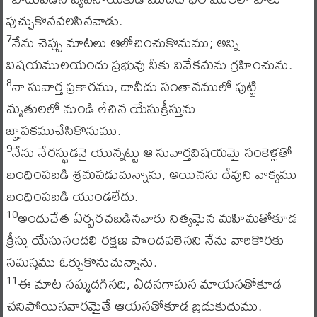
పుచ్చుకొనవలసినవాడు.
నేను చెప్పు మాటలు ఆలోచించుకొనుము; అన్ని
7
విషయములయందు ప్రభువు నీకు వివేకమను గ్రహించును.
నా సువార్త ప్రకారము, దావీదు సంతానములో పుట్టి
8
మృతులలో నుండి లేచిన యేసుక్రీస్తును
జ్ఞాపకముచేసికొనుము.
నేను నేరస్థుడనై యున్నట్టు ఆ సువార్తవిషయమై సంకెళ్లతో
9
బంధింపబడి శ్రమపడుచున్నాను, అయినను దేవుని వాక్యము
బంధింపబడి యుండలేదు.
అందుచేత ఏర్పరచబడినవారు నిత్యమైన మహిమతోకూడ
10
క్రీస్తు యేసునందలి రక్షణ పొందవలెనని నేను వారికొరకు
సమస్తము ఓర్చుకొనుచున్నాను.
ఈ మాట నమ్మదగినది, ఏదనగామన మాయనతోకూడ
11
చనిపోయినవారమైతే ఆయనతోకూడ బ్రదుకుదుము.