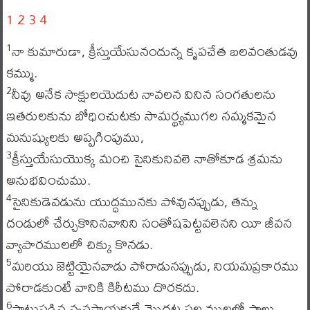
1
2
3
4
నా కుమారుడా, క్రీస్తుయేసునందున్న కృపచేత బలవంతుడవు
1
కమ్ము.
నీవు అనేక సాక్షులయెదుట నావలన వినిన సంగతులను
2
ఇతరులకును బోధించుటకు సామర్థ్యముగల నమ్మకమైన
మనుష్యులకు అప్పగింపుము,
క్రీస్తుయేసుయొక్క మంచి సైనికునివలె నాతోకూడ శ్రమను
3
అనుభవించుము.
సైనికుడెవడును యుద్ధమునకు పోవునప్పుడు, తన్ను
4
దండులో చేర్చుకొనినవానిని సంతోషపెట్టవలెనని యీ జీవన
వ్యాపారములలో చిక్కు కొనడు.
మరియు జెట్టియైనవాడు పోరాడునప్పుడు, నియమప్రకారము
5
పోరాడకుంటే వానికి కిరీటము దొరకదు.
పాటుపడిన వ్యవసాయకుడే మొదట ఫల ములలో పాలు
6