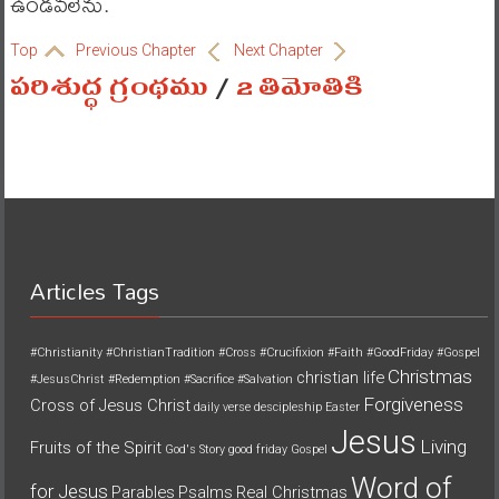
ఉండవలెను.
Top
Previous Chapter
Next Chapter
పరిశుద్ధ గ్రంథము
/
2 తిమోతికి
Articles Tags
#Christianity
#ChristianTradition
#Cross
#Crucifixion
#Faith
#GoodFriday
#Gospel
Christmas
christian life
#JesusChrist
#Redemption
#Sacrifice
#Salvation
Forgiveness
Cross of Jesus Christ
daily verse
descipleship
Easter
Jesus
Living
Fruits of the Spirit
God's Story
good friday
Gospel
Word of
for Jesus
Parables
Psalms
Real Christmas