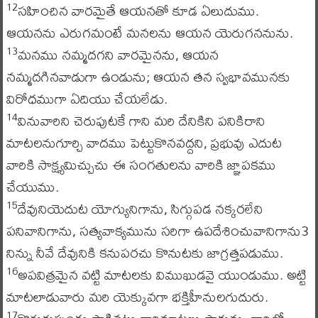
సహించిన వారమైతే ఆయనతో కూడ ఏలుదుము.
12
ఆయనను ఎరుగమంటే మనలను ఆయన యెరుగననును.
మనము నమ్మదగని వారమైనను, ఆయన
13
నమ్మదగినవాడుగా ఉండును; ఆయన తన స్వభావమునకు
విరోధముగా ఏదియు చేయలేడు.
వినువారిని చెరుపుటకే గాని మరి దేనికిని పనికిరాని
14
మాటలనుగూర్చి వాదము పెట్టుకొనవద్దని, ప్రభువు ఎదుట
వారికి సాక్ష్యమిచ్చుచు ఈ సంగతులను వారికి జ్ఞాపకము
చేయుము.
దేవునియెదుట యోగ్యునిగాను, సిగ్గుపడ నక్కరలేని
15
పనివానిగాను, సత్యవాక్యమును సరిగా ఉపదేశించువానిగాను3
నిన్ను నీవే దేవునికి కనుపరచు కొనుటకు జాగ్రత్తపడుము.
అపవిత్రమైన వట్టి మాటలకు విముఖుడవై యుండుము. అట్టి
16
మాటలాడువారు మరి యెక్కువగా భక్తిహీనులగుదురు.
17