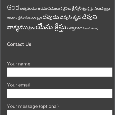
God
క్రిస్మస్
ఆత్మఫలము
ఉపమానములు
కీర్తనలు
క్రీస్తు సిలువ
క్రీస్తు
క్రైస్తవ
దేవుని
దేవుడు
దేవుని కృప
క్షమాపణ
జీవితము
గుడ్ ఫ్రైడే
యేసు క్రీస్తు
వాక్యము
ప్రేమ
విశ్వాసము
సిలువ
సువార్త
Contact Us
Your name
Your email
Your message (optional)