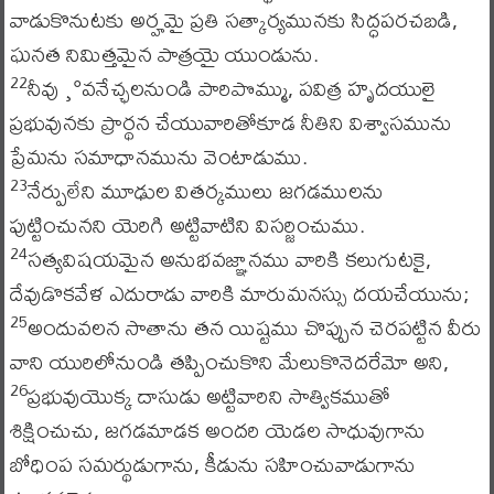
వాడుకొనుటకు అర్హమై ప్రతి సత్కార్యమునకు సిద్ధపరచబడి,
ఘనత నిమిత్తమైన పాత్రయై యుండును.
నీవు ¸°వనేచ్ఛలనుండి పారిపొమ్ము, పవిత్ర హృదయులై
22
ప్రభువునకు ప్రార్థన చేయువారితోకూడ నీతిని విశ్వాసమును
ప్రేమను సమాధానమును వెంటాడుము.
నేర్పులేని మూఢుల వితర్కములు జగడములను
23
పుట్టించునని యెరిగి అట్టివాటిని విసర్జించుము.
సత్యవిషయమైన అనుభవజ్ఞానము వారికి కలుగుటకై,
24
దేవుడొకవేళ ఎదురాడు వారికి మారుమనస్సు దయచేయును;
అందువలన సాతాను తన యిష్టము చొప్పున చెరపట్టిన వీరు
25
వాని యురిలోనుండి తప్పించుకొని మేలుకొనెదరేమో అని,
ప్రభువుయొక్క దాసుడు అట్టివారిని సాత్వికముతో
26
శిక్షించుచు, జగడమాడక అందరి యెడల సాధువుగాను
బోధింప సమర్థుడుగాను, కీడును సహించువాడుగాను