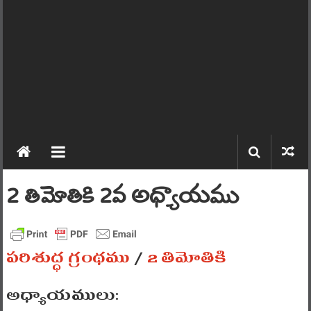
2 తిమోతికి 2వ అధ్యాయము
పరిశుద్ధ గ్రంథము
/
2 తిమోతికి
అధ్యాయములు: