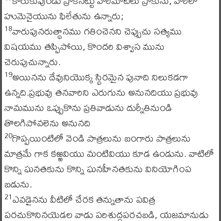
కొరుకుపుండు ప్రాకినట్టు వారిమాటలు ప్రాకును, వారిలో
హుమెనైయును ఫిలేతును ఉన్నారు;
వారుపునరుత్థానము గతించెనని చెప్పుచు సత్యము
18
విషయము తప్పిపోయి, కొందరి విశ్వాస మును
చెరుపుచున్నారు.
అయినను దేవునియొక్క స్థిరమైన పునాది నిలుకడగా
19
ఉన్నది.ప్రభువు తనవారిని ఎరుగును అనునదియు ప్రభువు
నామమును ఒప్పుకొను ప్రతివాడును దుర్నీతినుండి
తొలగిపోవలెను అనునది
గొప్పయింటిలో వెండి పాత్రలును బంగారు పాత్రలును
20
మాత్రమే గాక కఱ్ఱవియు మంటివియు కూడ ఉండును. వాటిలో
కొన్ని ఘనతకును కొన్ని ఘనహీనతకును వినియోగింప
బడును.
ఎవడైనను వీటిలో చేరక తన్నుతాను పవిత్ర
21
పరచుకొనినయెడల వాడు పరిశుద్ధపరచబడి, యజమానుడు