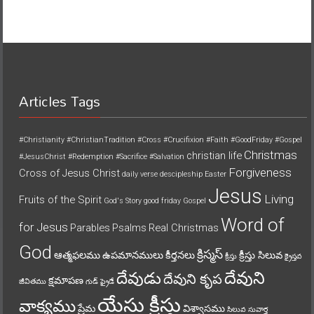
Articles Tags
#Christianity
#ChristianTradition
#Cross
#Crucifixion
#Faith
#GoodFriday
#Gospel
Christmas
christian life
#JesusChrist
#Redemption
#Sacrifice
#Salvation
Forgiveness
Cross of Jesus Christ
daily verse
descipleship
Easter
Jesus
Living
Fruits of the Spirit
God's Story
good friday
Gospel
Word of
for Jesus
Parables
Psalms
Real Christmas
God
క్రిస్మస్
ఆత్మఫలము
ఉపమానములు
కీర్తనలు
క్రీస్తు సిలువ
క్రీస్తు
క్రైస్తవ
దేవుని
దేవుడు
దేవుని కృప
క్షమాపణ
జీవితము
గుడ్ ఫ్రైడే
యేసు క్రీస్తు
వాక్యము
ప్రేమ
విశ్వాసము
సిలువ
సువార్త