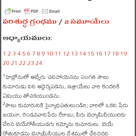
పరిశుద్ధ గ్రంథము
/
2 సమూయేలు
అధ్యాయములు:
1
2
3
4
5
6
7
8
9
10
11
12
13
14
15
16
17
18
19
20
21
22
23
24
హెబ్రోనులో అబ్నేరు చనిపోయెనను సంగతి సౌలు
1
కుమారుడు విని అధైర్యపడెను, ఇశ్రాయేలు వారి కందరికి
ఏమియు తోచకయుండెను.
సౌలు కుమారునికి సైన్యాధిపతులుండిరి; వారిలో ఒకని పేరు
2
బయనా, రెండవవానిపేరు రేకాబు; వీరు బెన్యామీనీయులకు
చేరిన బెయేరోతీయుడగు రిమ్మోను కుమారులు. బెయే
రోతుకూడను బెన్యామీనీయుల దేశములో చేరినదని