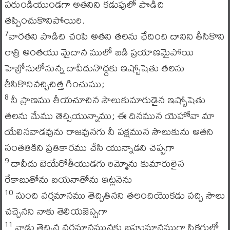
పరుండియుండగా అతనిని కడుపులో పొడిచి
తప్పించుకొనిపోయిరి.
వారతని పొడిచి చంపి అతని తలను ఛేదించి దానిని తీసికొని
7
రాత్రి అంతయు మైదాన ములో బడి ప్రయాణమైపోయి
హెబ్రోనులోనున్న దావీదునొద్దకు ఇష్బోషెతు తలను
తీసికొనివచ్చిచిత్త గించుము;
నీ ప్రాణము తీయచూచిన సౌలుకుమారుడైన ఇష్బోషెతు
8
తలను మేము తెచ్చియున్నాము; ఈ దినమున యెహోవా మా
యేలినవాడవును రాజవునగు నీ పక్షమున సౌలుకును అతని
సంతతికిని ప్రతికారము చేసి యున్నాడని చెప్పగా
దావీదు బెయేరోతీయుడగు రిమ్మోను కుమారులైన
9
రేకాబుతోను బయనాతోను ఇట్లనెను
మంచి వర్తమానము తెచ్చితినని తలంచియొకడు వచ్చి సౌలు
10
చచ్చెనని నాకు తెలియజెప్పగా
వాడు తెచ్చిన వర్తమానమునకు బహుమానముగా సిక్లగులో
11