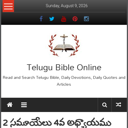
Skip
Sunday, August 9, 2026
to
content
Telugu Bible Online
Read and Search Telugu Bible, Daily Devotions, Daily Quotes and
Articles
2 సమూయేలు 4వ అధ్యాయము