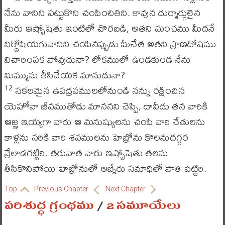
నేను వానిని పట్టుకొని చంపించితిని. కావున దుర్మార్గులైన
మీరు ఇష్బోషెతు ఇంటిలో చొరబడి, అతని మంచము మీదనే
నిర్దోషియగువానిని చంపినప్పుడు మీచేత అతని ప్రాణదోషము
విచారింపక పోవుదునా? లోకములో ఉండకుండ నేను
మిమ్మును తీసివేయక మానుదునా?
సకలమైన ఉపద్రవములలోనుండి నన్ను రక్షించిన
12
యెహోవా జీవముతోడు మాననని చెప్పి, దావీదు తన వారికి
ఆజ్ఞ ఇయ్యగా వారు ఆ మనుష్యులను చంపి వారి చేతులను
కాళ్లను నరికి వారి శవములను హెబ్రోను కొలనుదగ్గర
వ్రేలాడగట్టిరి. తరువాత వారు ఇష్బోషెతు తలను
తీసికొనిపోయి హెబ్రోనులో అబ్నేరు సమాధిలో పాతి పెట్టిరి.
Top
Previous Chapter
Next Chapter
పరిశుద్ధ గ్రంథము
/
2 సమూయేలు