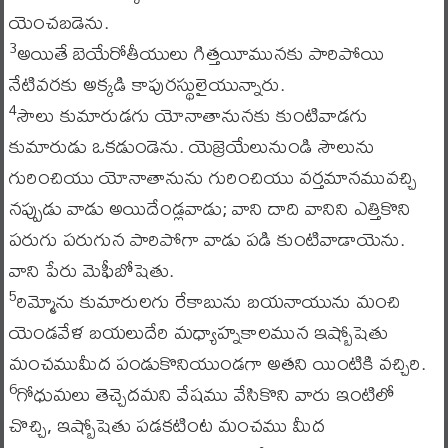
యెంచబడెను.
అయితే బెయేరోతీయులు గిత్తయీమునకు పారిపోయి
3
నేటివరకు అక్కడి కాపురస్థులైయున్నారు.
సౌలు కుమారుడగు యోనాతానునకు కుంటివాడగు
4
కుమారుడు ఒకడుండెను. యెజ్రెయేలునుండి సౌలును
గురించియు యోనాతానును గురించియు వర్తమానమువచ్చి
నప్పుడు వాడు అయిదేండ్లవాడు; వాని దాది వానిని ఎత్తికొని
పరుగు పరుగున పారిపోగా వాడు పడి కుంటివాడాయెను.
వాని పేరు మెఫీబోషెతు.
రిమ్మోను కుమారులగు రేకాబును బయనాయును మంచి
5
యెండవేళ బయలుదేరి మధ్యాహ్నకాలమున ఇష్బోషెతు
మంచముమీద పండుకొనియుండగా అతని యింటికి వచ్చిరి.
గోధుమలు తెచ్చెదమని వేషము వేసికొని వారు ఇంటిలో
6
చొచ్చి, ఇష్బోషెతు పడకటింట మంచము మీద