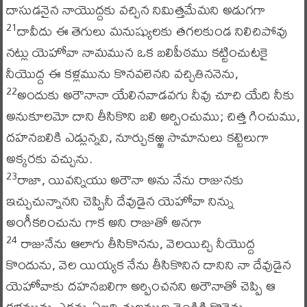
దాసుడనైన నాయొద్దకు వచ్చిన నిమిత్తమేమని అడుగగా
దావీదు ఈ తెగులు మనుష్యులకు తగలకుండ నిలిచిపోవు
21
నట్లు యెహోవా నామమున ఒక బలిపీఠము కట్టించుటకై
నీయొద్ద ఈ కళ్లమును కొనవలెనని వచ్చితిననెను,
అందుకు అరౌనానా యేలినవాడవగు నీవు చూచి యేది నీకు
22
అనుకూలమో దాని తీసికొని బలి అర్పించుము; చిత్త గించుము,
దహనబలికి ఎడ్లున్నవి, నూర్చుకఱ్ఱ సామానులు కట్టెలుగా
అక్కరకు వచ్చును.
రాజా, యివన్నియు అరౌనా అను నేను రాజునకు
23
ఇచ్చుచున్నానని చెప్పినీ దేవుడైన యెహోవా నిన్ను
అంగీకరించును గాక అని రాజుతో అనగా
రాజునేను ఆలాగు తీసికొనను, వెలయిచ్చి నీయొద్ద
24
కొందును, వెల యియ్యక నేను తీసికొనిన దానిని నా దేవుడైన
యెహోవాకు దహనబలిగా అర్పించనని అరౌనాతో చెప్పి ఆ
కళ్లమును ఎడ్లను ఏబది తులముల వెండికి కొనెను.