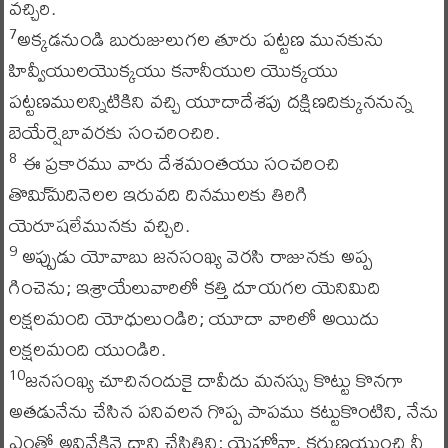
వచ్చిరి.
అక్కడనుండి బురుజులుగల తూరు పట్టణ మునకును
7
హివ్వీయులయొక్కయు కనానీయుల యొక్కయు
పట్టణములన్నిటికిని వచ్చి యూదాదేశపు దక్షిణదిక్కుననున్న
బెయేర్షెబావరకు సంచరించిరి.
ఈ ప్రకారము వారు దేశమంతయు సంచరించి
8
తొమి్మదినెలల ఇరువది దినములకు తిరిగి
యెరూషలేమునకు వచ్చిరి.
అప్పుడు యోవాబు జనసంఖ్య వెరసి రాజునకు అప్ప
9
గించెను; ఇశ్రాయేలువారిలో కత్తి దూయగల యెనిమిది
లక్షలమంది యోధులుండిరి; యూదా వారిలో అయిదు
లక్షలమంది యుండిరి.
జనసంఖ్య చూచినందుకై దావీదు మనస్సు కొట్టు కొనగా
10
అతడునేను చేసిన పనివలన గొప్ప పాపము కట్టుకొంటిని, నేను
ఎంతో అవివేకినై దాని చేసితిని; యెహోవా, కరుణయుంచి నీ