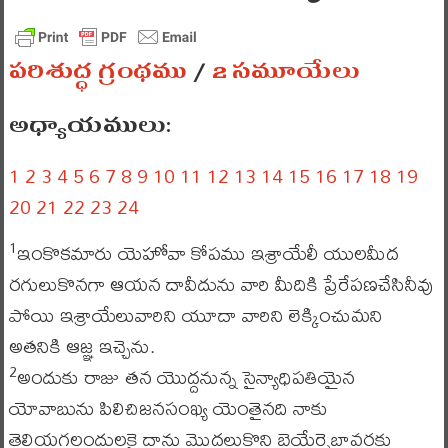
పరిశుద్ధ గ్రంథము
/
2 సమూయేలు
అధ్యాయములు:
1
2
3
4
5
6
7
8
9
10
11
12
13
14
15
16
17
18
19
20
21
22
23
24
ఇంకొకమారు యెహోవా కోపము ఇశ్రాయేలీ యులమీద
1
రగులుకొనగా ఆయన దావీదును వారి మీదికి ప్రేరేపణచేసినీవు
పోయి ఇశ్రాయేలువారిని యూదా వారిని లెక్కించుమని
అతనికి ఆజ్ఞ ఇచ్చెను.
అందుకు రాజు తన యొద్దనున్న సైన్యాధిపతియైన
2
యోవాబును పిలిచిజనసంఖ్య యెంతైనది నాకు
తెలియగలందులకై దాను మొదలుకొని బెయేర్షెబావరకు