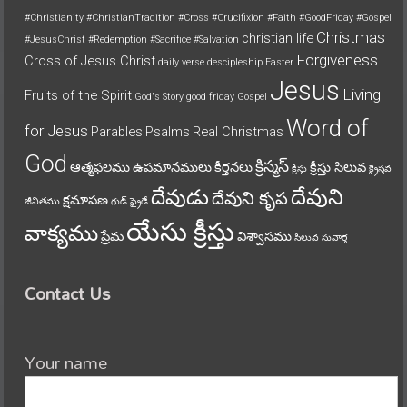
#Christianity
#ChristianTradition
#Cross
#Crucifixion
#Faith
#GoodFriday
#Gospel
Christmas
christian life
#JesusChrist
#Redemption
#Sacrifice
#Salvation
Forgiveness
Cross of Jesus Christ
daily verse
descipleship
Easter
Jesus
Living
Fruits of the Spirit
God's Story
good friday
Gospel
Word of
for Jesus
Parables
Psalms
Real Christmas
God
క్రిస్మస్
ఆత్మఫలము
ఉపమానములు
కీర్తనలు
క్రీస్తు సిలువ
క్రీస్తు
క్రైస్తవ
దేవుని
దేవుడు
దేవుని కృప
క్షమాపణ
జీవితము
గుడ్ ఫ్రైడే
యేసు క్రీస్తు
వాక్యము
ప్రేమ
విశ్వాసము
సిలువ
సువార్త
Contact Us
Your name