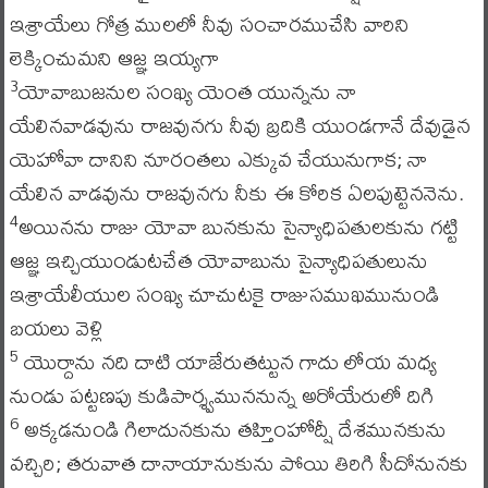
ఇశ్రాయేలు గోత్ర ములలో నీవు సంచారముచేసి వారిని
లెక్కించుమని ఆజ్ఞ ఇయ్యగా
యోవాబుజనుల సంఖ్య యెంత యున్నను నా
3
యేలినవాడవును రాజవునగు నీవు బ్రదికి యుండగానే దేవుడైన
యెహోవా దానిని నూరంతలు ఎక్కువ చేయునుగాక; నా
యేలిన వాడవును రాజవునగు నీకు ఈ కోరిక ఏలపుట్టెననెను.
అయినను రాజు యోవా బునకును సైన్యాధిపతులకును గట్టి
4
ఆజ్ఞ ఇచ్చియుండుటచేత యోవాబును సైన్యాధిపతులును
ఇశ్రాయేలీయుల సంఖ్య చూచుటకై రాజుసముఖమునుండి
బయలు వెళ్లి
యొర్దాను నది దాటి యాజేరుతట్టున గాదు లోయ మధ్య
5
నుండు పట్టణపు కుడిపార్శ్వముననున్న అరోయేరులో దిగి
అక్కడనుండి గిలాదునకును తహ్తింహోద్షీ దేశమునకును
6
వచ్చిరి; తరువాత దానాయానుకును పోయి తిరిగి సీదోనునకు