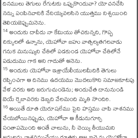
దినములు తెగులు రేగుటకు ఒప్పుకొందువా? యోచనచేసి
నన్ను పంపినవానికి నేనియ్యవలసిన యుత్తము నిశ్చయించి
తెలియజెప్పుమనెను.
అందుకు దావీదు నా కేమియు తోచకున్నది, గొప్ప
14
చిక్కులలో ఉన్నాను, యెహోవా బహు వాత్సల్యతగలవాడు
గనుక మనుష్యుని చేతిలో పడకుండ యెహోవా చేతిలోనే
పడుదుము గాక అని గాదుతో అనెను.
అందుకు యెహోవా ఇశ్రాయేలీయులమీదికి తెగులు
15
రప్పించగా ఆ దినము ఉదయము మొదలుకొని సమాజకూటపు
వేళ వరకు అది జరుగుచుండెను; అందుచేత దానునుండి
బెయే ర్షెబావరకు డెబ్బది వేలమంది మృతి నొందిరి.
అయితే దూత యెరూషలేము పైని హస్తము చాపి నాశనము
16
చేయబోయినప్పుడు, యెహోవా ఆ కీడునుగూర్చి
సంతాపమొంది అంతే చాలును, నీ చెయ్యి తీయుమని
జనులను నాశనముచేయు దూతకు ఆజ్ఞ ఇచ్చెను.యెహోవా