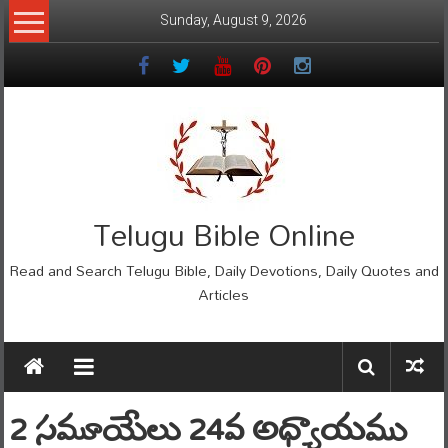
Skip
Sunday, August 9, 2026
to
content
Telugu Bible Online
Read and Search Telugu Bible, Daily Devotions, Daily Quotes and
Articles
2 సమూయేలు 24వ అధ్యాయము