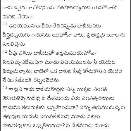
దాసుడనైన నా దోషమును పరిహరింపుమని యెహోవాతో
మనవి చేయగా
ఉదయమున దావీదు లేచినప్పుడు దావీదునకు
11
దీర్ఘదర్శియగు గాదునకు యెహోవా వాక్కు ప్రత్యక్షమై యీలాగు
సెలవిచ్చెను
నీవు పోయి దావీదుతో ఇట్లనుముయెహోవా
12
సెలవిచ్చునదేమనగా మూడు విషయములను నీ యెదుట
పెట్టుచున్నాను; వాటిలో ఒక దానిని నీవు కోరుకొనిన యెడల
నేనది నీమీదికి రప్పించెదను.
కావున గాదు దావీదునొద్దకు వచ్చి యిట్లని సంగతి
13
తెలియజెప్పెనునీవు నీ దేశమందు ఏడు సంవత్సరములు
క్షామము కలుగుటకు ఒప్పుకొందువా? నిన్ను తరుముచున్న నీ
శత్రువుల యెదుట నిలువలేక నీవు మూడు నెలలు
పారిపోవుటకు ఒప్పుకొందువా? నీ దేశమందు మూడు