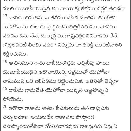
దూత యెబూసీయుడైన అరౌనాయొక్క కళ్లము దగ్గర ఉండగా
దావీదు జనులను నాశనము చేసిన దూతను కనుగొని
17
యెహోవాను ఈలాగు ప్రార్థించెనుచిత్తగించుము; పాపము
చేసినవాడను నేనే; దుర్మార్గ ముగా ప్రవర్తించినవాడను నేనే;
గొఱ్ఱలవంటి వీరేమి చేసిరి? నన్నును నా తండ్రి యింటివారిని
శిక్షించుము.
ఆ దినమున గాదు దావీదునొద్దకు వచ్చినీవు పోయి
18
యెబూసీయుడైన అరౌనాయొక్క కళ్లములో యెహోవా
నామమున ఒక బలిపీఠము కట్టించుమని అతనితో చెప్పగా
దావీదు గాదుచేత యెహోవా యిచ్చిన ఆజ్ఞచొప్పున
19
పోయెను.
అరౌనా రాజును అతని సేవకులును తన దాపునకు
20
వచ్చుటచూచి బయలుదేరి రాజునకు సాష్టాంగ
నమస్కారముచేసినా యేలినవాడవును రాజవునగు నీవు నీ