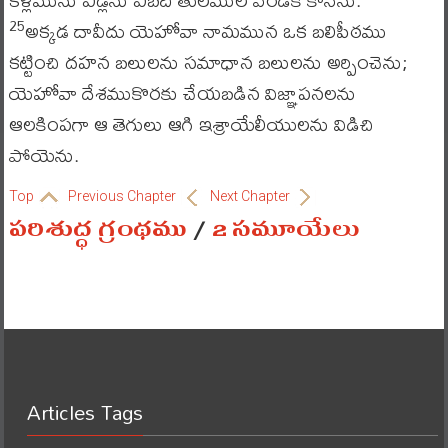
అక్కడ దావీదు యెహోవా నామమున ఒక బలిపీఠము
25
కట్టించి దహన బలులను సమాధాన బలులను అర్పించెను;
యెహోవా దేశముకొరకు చేయబడిన విజ్ఞాపనలను
ఆలకింపగా ఆ తెగులు ఆగి ఇశ్రాయేలీయులను విడిచి
పోయెను.
Top
Previous Chapter
Next Chapter
పరిశుద్ధ గ్రంథము
/
2 సమూయేలు
Articles Tags