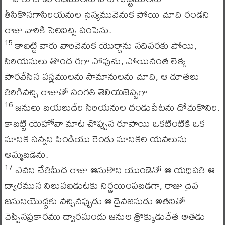
తీసికొనగాసిరియనుల సైన్యమువెనుక పోయి చూచి రండని
రాజు వారికి సెలవిచ్చి పంపెను.
కాబట్టి వారు వారివెనుక యొర్దాను నదివరకు పోయి,
15
సిరియనులు తొంద రగా పోవుచు, పోయినంత లెక్క
పారవేసిన వస్త్రములను సామానులను చూచి, ఆ దూతలు
తిరిగివచ్చి రాజుతో సంగతి తెలియజెప్పగా
జనులు బయలుదేరి సిరియనుల దండుపేటను దోచుకొనిరి.
16
కాబట్టి యెహోవా మాట చొప్పున రూపాయి ఒకటింటికి ఒక
మానిక సన్నని పిండియు రెండు మానికల యవలును
అమ్మబడెను.
ఎవని చేతిమీద రాజు ఆనుకొని యుండెనో ఆ యధిపతి ఆ
17
ద్వారమున నిలువబడుటకు నిర్ణయింపబడగా, రాజు దైవ
జనునియొద్దకు వచ్చినప్పుడు ఆ దైవజనుడు అతనితో
చెప్పినప్రకారము ద్వారమందు జనుల త్రొక్కుడుచేత అతడు