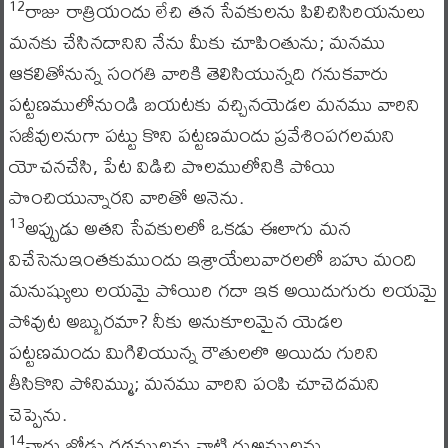
రాజు రాత్రియందు లేచి తన సేవకులను పిలిచిసిరియనులు
12
మనకు చేసినదానిని నేను మీకు చూపింతును; మనము
ఆకలితోనున్న సంగతి వారికి తెలిసియున్నది గనుకవారు
పట్టణములోనుండి బయటకు వచ్చినయెడల మనము వారిని
సజీవులనుగా పట్టు కొని పట్టణమందు ప్రవేశింపగలమని
యోచనచేసి, పేట విడిచి పొలములోనికి పోయి
పొంచియున్నారని వారితో అనెను.
అప్పుడు అతని సేవకులలో ఒకడు ఈలాగు మన
13
విచేసెనుఇంతకుముందు ఇశ్రాయేలువారలలో బహు మంది
మనుష్యులు లయమై పోయిరి గదా ఇక అయిదుగురు లయమై
పోవుట అబ్బురమా? నీకు అనుకూలమైన యెడల
పట్టణమందు మిగిలియున్న రౌతులలొ అయిదు గురిని
తీసికొని పోనిమ్ము; మనము వారిని పంపి చూచెదమని
చెప్పెను.
వారు జోడు రథములను వాటి గుఱ్ఱములను
14