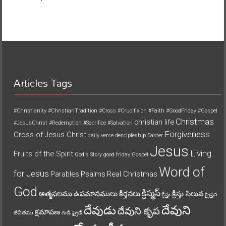
Articles Tags
#Christianity
#ChristianTradition
#Cross
#Crucifixion
#Faith
#GoodFriday
#Gospel
Christmas
christian life
#JesusChrist
#Redemption
#Sacrifice
#Salvation
Forgiveness
Cross of Jesus Christ
daily verse
descipleship
Easter
Jesus
Living
Fruits of the Spirit
God's Story
good friday
Gospel
Word of
for Jesus
Parables
Psalms
Real Christmas
God
క్రిస్మస్
ఆత్మఫలము
ఉపమానములు
కీర్తనలు
క్రీస్తు సిలువ
క్రీస్తు
క్రైస్తవ
దేవుని
దేవుడు
దేవుని కృప
క్షమాపణ
జీవితము
గుడ్ ఫ్రైడే