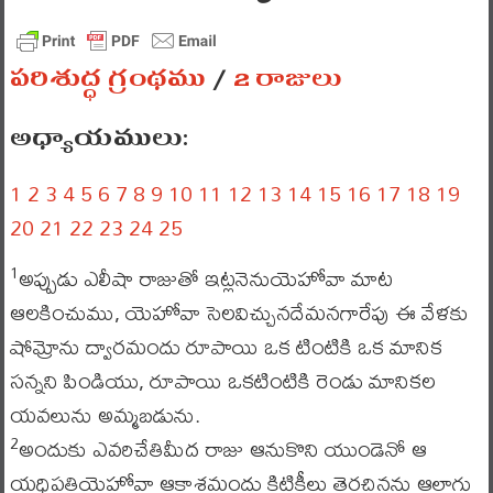
పరిశుద్ధ గ్రంథము
/
2 రాజులు
అధ్యాయములు:
1
2
3
4
5
6
7
8
9
10
11
12
13
14
15
16
17
18
19
20
21
22
23
24
25
అప్పుడు ఎలీషా రాజుతో ఇట్లనెనుయెహోవా మాట
1
ఆలకించుము, యెహోవా సెలవిచ్చునదేమనగారేపు ఈ వేళకు
షోమ్రోను ద్వారమందు రూపాయి ఒక టింటికి ఒక మానిక
సన్నని పిండియు, రూపాయి ఒకటింటికి రెండు మానికల
యవలును అమ్మబడును.
అందుకు ఎవరిచేతిమీద రాజు ఆనుకొని యుండెనో ఆ
2
యధిపతియెహోవా ఆకాశమందు కిటికీలు తెరచినను ఆలాగు