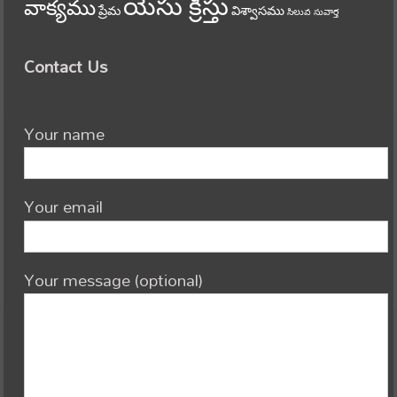
యేసు క్రీస్తు
వాక్యము
ప్రేమ
విశ్వాసము
సిలువ
సువార్త
Contact Us
Your name
Your email
Your message (optional)