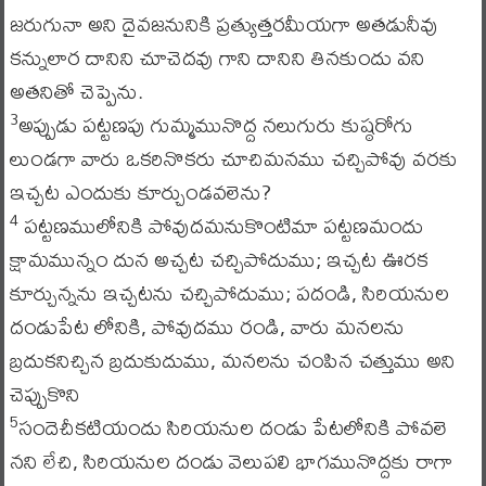
జరుగునా అని దైవజనునికి ప్రత్యుత్తరమీయగా అతడునీవు
కన్నులార దానిని చూచెదవు గాని దానిని తినకుందు వని
అతనితో చెప్పెను.
అప్పుడు పట్టణపు గుమ్మమునొద్ద నలుగురు కుష్ఠరోగు
3
లుండగా వారు ఒకరినొకరు చూచిమనము చచ్చిపోవు వరకు
ఇచ్చట ఎందుకు కూర్చుండవలెను?
పట్టణములోనికి పోవుదమనుకొంటిమా పట్టణమందు
4
క్షామమున్నం దున అచ్చట చచ్చిపోదుము; ఇచ్చట ఊరక
కూర్చున్నను ఇచ్చటను చచ్చిపోదుము; పదండి, సిరియనుల
దండుపేట లోనికి, పోవుదము రండి, వారు మనలను
బ్రదుకనిచ్చిన బ్రదుకుదుము, మనలను చంపిన చత్తుము అని
చెప్పుకొని
సందెచీకటియందు సిరియనుల దండు పేటలోనికి పోవలె
5
నని లేచి, సిరియనుల దండు వెలుపలి భాగమునొద్దకు రాగా