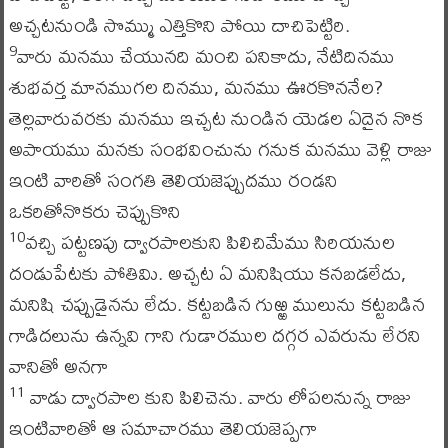
అచ్చటనుండి సొమ్ము ఎత్తికొని పోయి దాచిపెట్టిరి.
వారు మనము చేయునది మంచి పనికాదు, నేటిదినము
9
శుభవర్త మానముగల దినము, మనము ఊరకొననేల?
తెల్లవారువరకు మనము ఇచ్చట నుండిన యెడల ఏదైన నొక
అపాయము మనకు సంభవించును గనుక మనము వెళ్లి రాజు
ఇంటి వారితో సంగతి తెలియజెప్పుదము రండని
ఒకరితోనొకరు చెప్పుకొని
వచ్చి పట్టణపు ద్వారపాలకుని పిలిచిమేము సిరియనుల
10
దండుపేటకు పోతివిు. అచ్చట ఏ మనిషియు కనబడలేదు,
మనిషి చప్పుడైనను లేదు. కట్టబడిన గుఱ్ఱ ములును కట్టబడిన
గాడిదలును ఉన్నవి గాని గుడారముల దగ్గర ఎవరును లేరని
వానితో అనగా
వాడు ద్వారపాల కుని పిలిచెను. వారు లోపలనున్న రాజు
11
ఇంటివారితో ఆ సమాచారము తెలియజెప్పగా