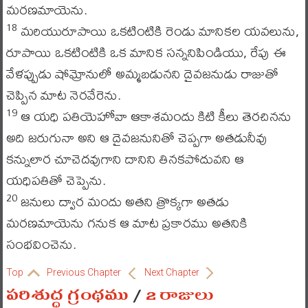
మరణమాయెను.
మరియురూపాయి ఒకటింటికి రెండు మానికల యవలును,
18
రూపాయి ఒకటింటికి ఒక మానిక సన్ననిపిండియు, రేపు ఈ
వేళప్పుడు షోమ్రోనులో అమ్మబడునని దైవజనుడు రాజుతో
చెప్పిన మాట నెరవేరెను.
ఆ యధి పతియెహోవా ఆకాశమందు కిటి కీలు తెరచినను
19
అది జరుగునా అని ఆ దైవజనునితో చెప్పగా అతడునీవు
కన్నులార చూచెదవుగాని దానిని తినకపోదువని ఆ
యధిపతితో చెప్పెను.
జనులు ద్వార మందు అతని త్రొక్కగా అతడు
20
మరణమాయెను గనుక ఆ మాట ప్రకారము అతనికి
సంభవించెను.
Top
Previous Chapter
Next Chapter
పరిశుద్ధ గ్రంథము
/
2 రాజులు