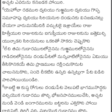
అచ్చట ఎవరును కనబడక పోయిరి.
యెహోవా రథముల ధ్వనియు గుఱ్ఱముల ధ్వనియు గొప్ప
6
సమూహపు ధ్వనియు సిరియనుల దండునకు వినబడునట్లు
చేయగా వారుమనమీదికి వచ్చుటకై ఇశ్రాయేలు రాజు
హిత్తీయుల రాజులకును ఐగుప్తీయుల రాజులకును బత్తెమిచ్చి
యున్నాడని సిరియనులు ఒకరితో నొకరు చెప్పుకొని
లేచి తమ గుడారములలోనైనను గుఱ్ఱములలోనైనను
7
గాడిదలలోనైనను దండుపేటలో నున్నవాటిలోనైనను ఏమియు
తీసికొనకయే తమ ప్రాణములు రక్షించుకొనుట
చాలుననుకొని, సందె చీకటిని ఉన్నది ఉన్నట్లుగా పేట విడిచి
పారిపోయియుండిరి.
కాబట్టి ఆ కుష్ఠ రోగులు దండుపేట వెలుపటి భాగమునొద్దకు
8
వచ్చియొక గుడారము జొచ్చి భోజనపానములుచేసి, అచ్చట
నుండి వెండి బంగారములను బట్టలను ఎత్తికొని పోయి
దాచిపెట్టి, తిరిగి వచ్చి మరియొక గుడారము జొచ్చి