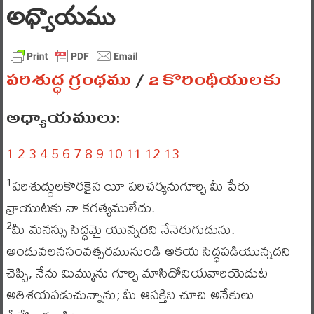
అధ్యాయము
పరిశుద్ధ గ్రంథము
/
2 కొరింథీయులకు
అధ్యాయములు:
1
2
3
4
5
6
7
8
9
10
11
12
13
పరిశుద్ధులకొరకైన యీ పరిచర్యనుగూర్చి మీ పేరు
1
వ్రాయుటకు నా కగత్యములేదు.
మీ మనస్సు సిద్ధమై యున్నదని నేనెరుగుదును.
2
అందువలనసంవత్సరమునుండి అకయ సిద్ధపడియున్నదని
చెప్పి, నేను మిమ్మును గూర్చి మాసిదోనియవారియెదుట
అతిశయపడుచున్నాను; మీ ఆసక్తిని చూచి అనేకులు