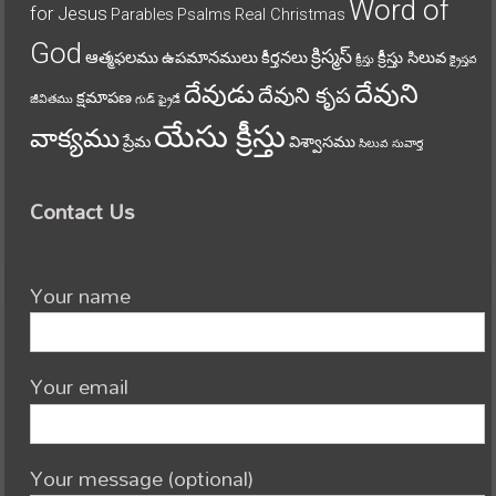
Word of
for Jesus
Parables
Psalms
Real Christmas
God
క్రిస్మస్
ఆత్మఫలము
ఉపమానములు
కీర్తనలు
క్రీస్తు సిలువ
క్రీస్తు
క్రైస్తవ
దేవుని
దేవుడు
దేవుని కృప
క్షమాపణ
జీవితము
గుడ్ ఫ్రైడే
యేసు క్రీస్తు
వాక్యము
ప్రేమ
విశ్వాసము
సిలువ
సువార్త
Contact Us
Your name
Your email
Your message (optional)