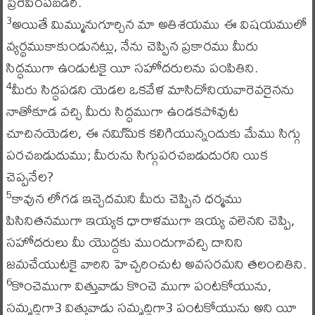
ప్రేరేపింపబడిరి.
అయితే మిమ్మునుగూర్చిన మా అతిశయము ఈ విషయములో
3
వ్యర్థముకాకుండునట్లు, నేను చెప్పిన ప్రకారము మీరు
సిద్ధముగా ఉండుటకై యీ సహోదరులను పంపితిని.
మీరు సిద్ధపడని యెడల ఒకవేళ మాసిదోనియవారెవరైనను
4
నాతోకూడ వచ్చి మీరు సిద్ధముగా ఉండకపోవుట
చూచినయెడల, ఈ నమి్మక కలిగియున్నందుకు మేము సిగ్గు
పరచబడుదుము; మీరును సిగ్గుపరచబడుదురని యిక
చెప్పనేల?
కావున లోగడ ఇచ్చెదమని మీరు చెప్పిన ధర్మము
5
పిసినితనముగా ఇయ్యక ధారాళముగా ఇయ్య వలెనని చెప్పి,
సహోదరులు మీ యొద్దకు ముందుగావచ్చి దానిని
జమచేయుటకై వారిని హెచ్చరించుట అవసరమని తలంచితిని.
కొంచెముగా విత్తువాడు కొంచె ముగా పంటకోయును,
6
సమృద్ధిగా3 విత్తువాడు సమృద్ధిగా3 పంటకోయును అని యీ