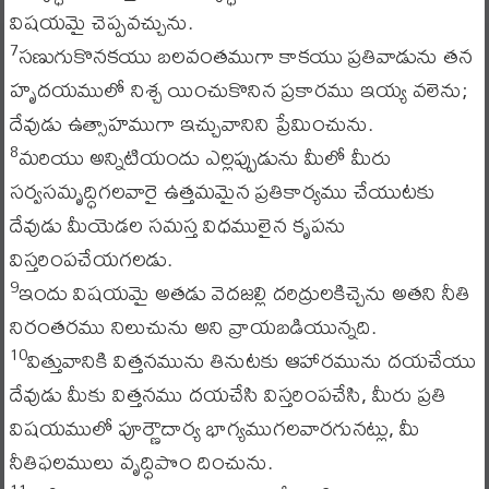
విషయమై చెప్పవచ్చును.
సణుగుకొనకయు బలవంతముగా కాకయు ప్రతివాడును తన
7
హృదయములో నిశ్చ యించుకొనిన ప్రకారము ఇయ్య వలెను;
దేవుడు ఉత్సాహముగా ఇచ్చువానిని ప్రేమించును.
మరియు అన్నిటియందు ఎల్లప్పుడును మీలో మీరు
8
సర్వసమృద్ధిగలవారై ఉత్తమమైన ప్రతికార్యము చేయుటకు
దేవుడు మీయెడల సమస్త విధములైన కృపను
విస్తరింపచేయగలడు.
ఇందు విషయమై అతడు వెదజల్లి దరిద్రులకిచ్చెను అతని నీతి
9
నిరంతరము నిలుచును అని వ్రాయబడియున్నది.
విత్తువానికి విత్తనమును తినుటకు ఆహారమును దయచేయు
10
దేవుడు మీకు విత్తనము దయచేసి విస్తరింపచేసి, మీరు ప్రతి
విషయములో పూర్ణౌదార్య భాగ్యముగలవారగునట్లు, మీ
నీతిఫలములు వృద్ధిపొం దించును.