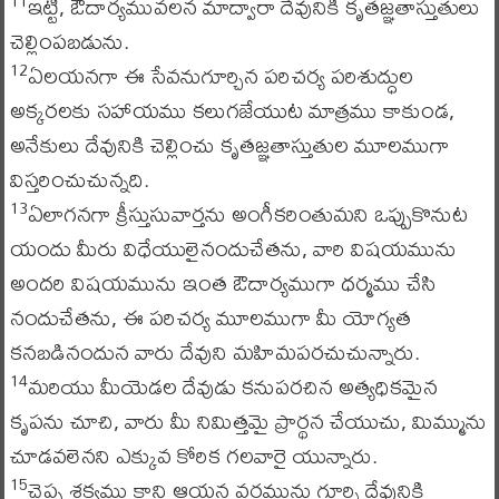
ఇట్టి, ఔదార్యమువలన మాద్వారా దేవునికి కృతజ్ఞతాస్తుతులు
11
చెల్లింపబడును.
ఏలయనగా ఈ సేవనుగూర్చిన పరిచర్య పరిశుద్ధుల
12
అక్కరలకు సహాయము కలుగజేయుట మాత్రము కాకుండ,
అనేకులు దేవునికి చెల్లించు కృతజ్ఞతాస్తుతుల మూలముగా
విస్తరించుచున్నది.
ఏలాగనగా క్రీస్తుసువార్తను అంగీకరింతుమని ఒప్పుకొనుట
13
యందు మీరు విధేయులైనందుచేతను, వారి విషయమును
అందరి విషయమును ఇంత ఔదార్యముగా ధర్మము చేసి
నందుచేతను, ఈ పరిచర్య మూలముగా మీ యోగ్యత
కనబడినందున వారు దేవుని మహిమపరచుచున్నారు.
మరియు మీయెడల దేవుడు కనుపరచిన అత్యధికమైన
14
కృపను చూచి, వారు మీ నిమిత్తమై ప్రార్థన చేయుచు, మిమ్మును
చూడవలెనని ఎక్కువ కోరిక గలవారై యున్నారు.
చెప్ప శక్యము కాని ఆయన వరమును గూర్చి దేవునికి
15