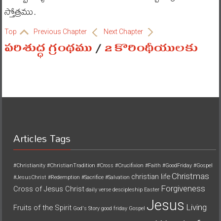
స్తోత్రము.
Top
Previous Chapter
Next Chapter
పరిశుద్ధ గ్రంథము
/
2 కొరింథీయులకు
Articles Tags
#Christianity
#ChristianTradition
#Cross
#Crucifixion
#Faith
#GoodFriday
#Gospel
Christmas
christian life
#JesusChrist
#Redemption
#Sacrifice
#Salvation
Forgiveness
Cross of Jesus Christ
daily verse
descipleship
Easter
Jesus
Living
Fruits of the Spirit
God's Story
good friday
Gospel