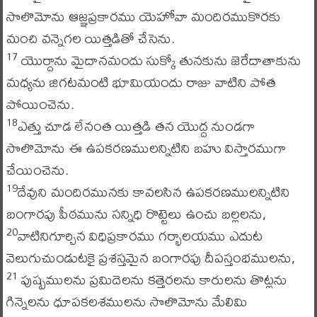
సొలొమోను ఆజ్ఞప్రకారము యెహోవా మందిరముకొరకు
మంచి వన్నెగల యిత్తడితో చేసెను.
యొర్దాను మైదానమందు సుక్కో తునకును జెరేదాతాకును
17
మధ్యను జిగటమంటి భూమియందు రాజు వాటిని పోత
పోయించెను.
ఎత్తు చూడ లేనంత యిత్తడి తన యొద్ద నుండగా
18
సొలొమోను ఈ ఉపకరణములన్నిటిని బహు విస్తారముగా
చేయించెను.
దేవుని మందిరమునకు కావలసిన ఉపకరణములన్నిటిని
19
బంగారపు పీఠమును సన్నిధి రొట్టెలు ఉంచు బల్లలను,
వాటినిగూర్చిన విధిప్రకారము గర్భాలయము ఎదుట
20
వెలుగుచుండుటకై ప్రశస్తమైన బంగారపు దీపస్తంభములను,
పుష్పములను ప్రమిదెలను కత్తెరలను కారులను తొట్లను
21
గిన్నెలను ధూపకలశములను సొలొమోను మేలిమి