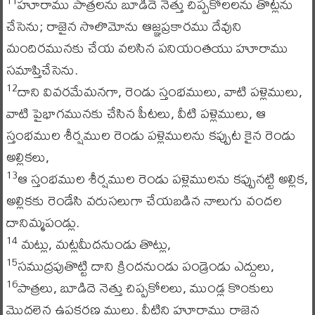
హూరాము పాత్రలను బూడిదె నెత్తు చిప్పకోలలను తొట్లను
11
చేసెను; రాజైన సొలొమోను ఆజ్ఞప్రకారము దేవుని
మందిరమునకు చేయ వలసిన పనియంతయు హూరాము
సమాప్తిచేసెను.
దాని వివరమేమనగా, రెండు స్తంభములు, వాటి పళ్లెములు,
12
వాటి పైభాగమునకు చేసిన పీటలు, వీటి పళ్లెములు, ఆ
స్తంభముల శీర్షముల రెండు పళ్లెములను కప్పుట కైన రెండు
అల్లికలు,
ఆ స్తంభముల శీర్షముల రెండు పళ్లెములను కప్పునట్టి అల్లిక,
13
అల్లికకు రెండేసి వరుసలుగా చేయబడిన నాలుగు వందల
దానిమ్మపండ్లు.
మట్లు, మట్లమీదనుండు తొట్లు,
14
సముద్రపుతొట్టి దాని క్రిందనుండు పండ్రెండు ఎద్దులు,
15
పాత్రలు, బూడిదె నెత్తు చిప్పకోలలు, ముండ్ల కొంకులు
16
మొదలైన ఉపకరణ ములు. వీటిని హూరాము రాజైన