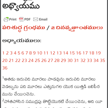
అధ్యాయము
పరిశుద్ధ గ్రంథము
/
2 దినవృత్తాంతములు
అధ్యాయములు:
1
2
3
4
5
6
7
8
9
10
11
12
13
14
15
16
17
18
19
20
21
22
23
24
25
26
27
28
29
30
31
32
33
34
35
36
అతడు ఇరువది మూరలు పొడవును ఇరువది మూరలు
1
వెడల్పును పది మూరలు ఎత్తునుగల యొక యిత్తడి బలిపీఠ
మును చేయించెను.
పోతపోసిన సముద్రపు తొట్టియొకటి చేయించెను, అది యీ
2