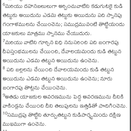
మరియు దహనబలులుగా అర్పించువాటిని కడుగుటకై కుడి
6
తట్టుకు అయిదును ఎడమ తట్టుకు అయిదును పది స్నానపు
గంగాళములను చేయించెను; సముద్రమువంటి తొట్టియందు
యాజకులు మాత్రము స్నానము చేయుదురు.
మరియు వాటిని గూర్చిన విధి ననుసరించి పది బంగారపు
7
దీపస్తంభములను చేయించి, దేవాలయమందు కుడి తట్టున
అయిదును ఎడమ తట్టున అయిదును ఉంచెను.
పది బల్లలను చేయించి దేవాలయమందు కుడి తట్టున
8
అయిదును ఎడమ తట్టున అయిదును ఉంచెను; నూరు
బంగారపు తొట్లను చేయించెను.
అతడు యాజకుల ఆవరణమును పెద్ద ఆవరణమును దీనికి
9
వాకిండ్లను చేయించి దీని తలుపులను ఇత్తడితో పొదిగించెను.
సముద్రపు తొట్టిని తూర్పుతట్టున కుడిపార్శ్వమందు దక్షిణ
10
ముఖముగా ఉంచెను.