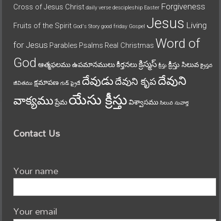
Forgiveness
Cross of Jesus Christ
daily verse
descipleship
Easter
Jesus
Living
Fruits of the Spirit
God's Story
good friday
Gospel
Word of
for Jesus
Parables
Psalms
Real Christmas
God
క్రిస్మస్
ఆత్మఫలము
ఉపమానములు
కీర్తనలు
క్రీస్తు సిలువ
క్రీస్తు
క్రైస్తవ
దేవుని
దేవుడు
దేవుని కృప
క్షమాపణ
జీవితము
గుడ్ ఫ్రైడే
యేసు క్రీస్తు
వాక్యము
ప్రేమ
విశ్వాసము
సిలువ
సువార్త
Contact Us
Your name
Your email