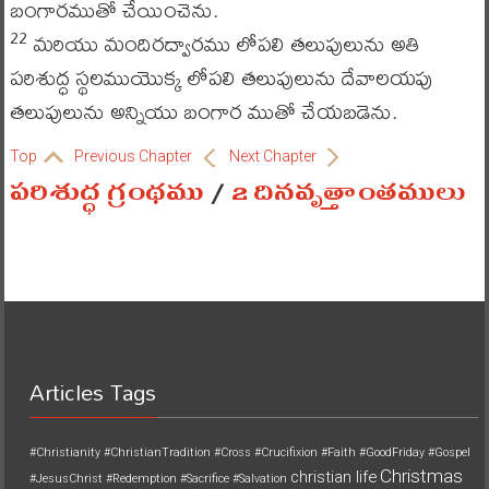
బంగారముతో చేయించెను.
మరియు మందిరద్వారము లోపలి తలుపులును అతి
22
పరిశుద్ధ స్థలముయొక్క లోపలి తలుపులును దేవాలయపు
తలుపులును అన్నియు బంగార ముతో చేయబడెను.
Top
Previous Chapter
Next Chapter
పరిశుద్ధ గ్రంథము
/
2 దినవృత్తాంతములు
Articles Tags
#Christianity
#ChristianTradition
#Cross
#Crucifixion
#Faith
#GoodFriday
#Gospel
Christmas
christian life
#JesusChrist
#Redemption
#Sacrifice
#Salvation