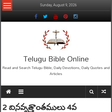
Skip
Sunday, August 9, 2026
to
content
Telugu Bible Online
Read and Search Telugu Bible, Daily Devotions, Daily Quotes and
Articles
2 దినవృత్తాంతములు 4వ