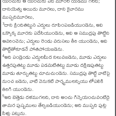
యంచుకు ఆ యంచుకు పది మూరల యెడము గలది;
దానియెత్తు అయిదు మూరలు, దాని కైవారము
ముప్పదిమూరలు,
దాని క్రిందితట్టున ఎద్దులు రూపింపబడియుండెను, అవి
3
ఒక్కొక్క మూరకు పదేసియుండెను, అవి ఆ సముద్రపు తొట్టిని
ఆవరించెను; ఎద్దులు రెండు వరుసలు తీరి యుండెను, అవి
తొట్టితోకూడనే పోతపోయబడెను.
అది పండ్రెండు ఎద్దులమీద నిలువబడెను, మూడు ఎద్దులు
4
ఉత్తరపుతట్టు మూడు పడమటితట్టు మూడు దక్షిణపుతట్టు
మూడు తూర్పుతట్టు చూచుచుండెను. సముద్రపు తొట్టి వాటిపై
నుంచ బడెను, వాటి వెనుకటి పార్శ్వములన్నియు లోపలికి
తిరిగి యుండెను.
అది బెత్తెడు దళముగలది, దాని అంచు గిన్నెయంచువంటిదై
5
తామర పుష్పములు తేల్చబడియుండెను; అది ముప్పది పుట్ల
నీళ్లు పట్టును.