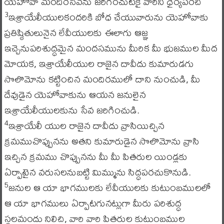
యెహోవా మందిరసేవను జరిగించుటకై వారిని ధైర్యపరచి
ఇశ్రాయేలీయులకందరికి బోధ చేయువారును యెహోవాకు
3
ప్రతిష్ఠితులునైన లేవీయులకు ఈలాగు ఆజ్ఞ
ఇచ్చెనుపరిశుద్ధమైన మందసమును మీరిక మీ భుజముల మీద
మోయక, ఇశ్రాయేలీయుల రాజైన దావీదు కుమారుడగు
సొలొమోను కట్టించిన మందిరములో దాని నుంచుడి, మీ
దేవుడైన యెహోవాకును ఆయన జనులైన
ఇశ్రాయేలీయులకును సేవ జరిగించుడి.
ఇశ్రాయేలీ యుల రాజైన దావీదు వ్రాసియిచ్చిన
4
క్రమముచొప్పునను అతని కుమారుడైన సొలొమోను వ్రాసి
ఇచ్చిన క్రమము చొప్పునను మీ మీ పితరుల యిండ్లకు
ఏర్పాటైన వరుసలనుబట్టి మిమ్మును సిద్ధపరచుకొనుడి.
జనుల ఆ యా భాగములకు లేవీయులకు కుటుంబములలో
5
ఆ యా భాగములు ఏర్పాటగునట్లుగా మీరు పరిశుద్ధ
స్థలమందు నిలిచి, వారి వారి పితరుల కుటుంబముల