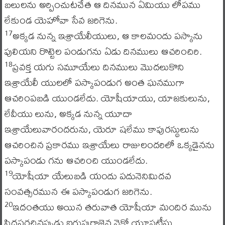
బలులను అర్పించుటచేత ఆ దినమున ఏమియు లోపము
లేకుండ యెహోవా సేవ జరిగెను.
అక్కడ నున్న ఇశ్రాయేలీయులు, ఆ కాలమందు పస్కాను
17
పులియని రొట్టెల పండుగను ఏడు దినములు ఆచరించిరి.
ప్రవక్త యగు సమూయేలు దినములు మొదలుకొని
18
ఇశ్రాయేలీ యులలో పస్కాపండుగ అంత ఘనముగా
ఆచరింపబడి యుండలేదు. యోషీయాయు, యాజకులును,
లేవీయు లును, అక్కడ నున్న యూదా
ఇశ్రాయేలువారందరును, యెరూ షలేము కాపురస్థులును
ఆచరించిన ప్రకారము ఇశ్రాయేలు రాజులందరిలో ఒక్కడైనను
పస్కాపండు గను ఆచరించి యుండలేదు.
యోషీయా యేలుబడి యందు పదునెనిమిదవ
19
సంవత్సరమున ఈ పస్కాపండుగ జరిగెను.
ఇదంతయు అయిన తరువాత యోషీయా మందిర మును
20
సిద్ధపరచినప్పుడు ఐగుప్తురాజైన నెకో యూఫ్రటీసు