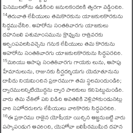
పెనములలోను ఉడికించి జనులకందరికి త్వరగా వడ్డించిరి.
తరువాత లేవీయులు తమకొరకును యాజకులకొరకును
14
సిద్ధముచేసిరి. అహరోను సంతతివారగు యాజకులు
దహనబలి పశుమాంసమును క్రొవ్వును రాత్రివరకు
అర్పింపవలసివచ్చెను గనుక లేవీయులు తమ కొరకును
అహరోను సంతతివారగు యాజకులకొరకును సిద్ధపరచిరి.
మరియు ఆసాపు సంతతివారగు గాయకు లును, ఆసాపు
15
హేమానులును, రాజునకు దీర్ఘదర్శియగు యెదూతూనును
దావీదు నియమించిన ప్రకారముగా తమ స్థలమందుండిరి;
ద్వారములన్నిటియొద్దను ద్వార పాలకులు కనిపెట్టుచుండిరి.
వారు తమ చేతిలో పని విడిచి అవతలికి వెళ్లిపోకుండునట్లు
వారి సహోదరులగు లేవీయులు వారికొరకు సిద్ధపరచిరి.
ఈ ప్రకారము రాజైన యోషీయా యిచ్చిన ఆజ్ఞనుబట్టి వారు
16
పస్కాపండుగ ఆచరించి, యెహోవా బలిపీఠముమీద దహన