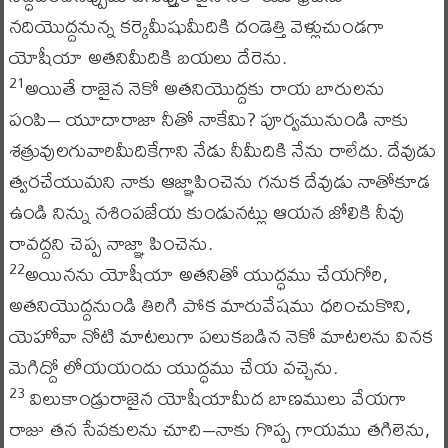
నదియొద్దనున్న కర్కెమీషుమీదికి దండెత్తి వెళ్లుచుండగా
యోషీయా అతనిమీదికి బయలు దేరెను.
అయితే రాజైన నెకో అతనియొద్దకు రాయ బారులను
21
పంపి– యూదారాజా నీతో నాకేమి? పూర్వమునుండి నాకు
శత్రువులగువారిమీదికేగాని నేడు నీమీదికి నేను రాలేదు. దేవుడు
త్వరచేయుమని నాకు ఆజ్ఞాపించెను గనుక దేవుడు నాతోకూడ
ఉండి నిన్ను నశింపజేయ కుండునట్లు ఆయన జోలికి నీవు
రావద్దని చెప్ప నాజ్ఞా పించెను.
అయినను యోషీయా అతనితో యుద్ధము చేయగోరి,
22
అతనియొద్దనుండి తిరిగి పోక మారువేషము ధరించుకొని,
యెహోవా నోటి మాటలుగా పలుకబడిన నెకో మాటలను వినక
మెగిద్దో లోయయందు యుద్ధము చేయ వచ్చెను.
విలుకాండ్రురాజైన యోషీయామీద బాణములు వేయగా
23
రాజు తన సేవకులను చూచి–నాకు గొప్ప గాయము తగిలెను,