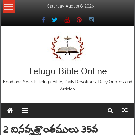
Skip
Saturday, August 8, 2026
to
content
Telugu Bible Online
Read and Search Telugu Bible, Daily Devotions, Daily Quotes and
Articles
2 దినవృత్తాంతములు 35వ