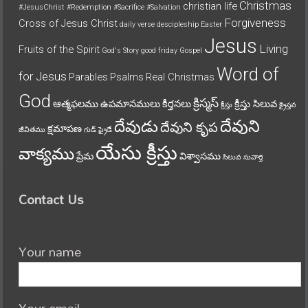
Christmas
christian life
#JesusChrist
#Redemption
#Sacrifice
#Salvation
Forgiveness
Cross of Jesus Christ
daily verse
descipleship
Easter
Jesus
Living
Fruits of the Spirit
God's Story
good friday
Gospel
Word of
for Jesus
Parables
Psalms
Real Christmas
God
క్రిస్మస్
ఆత్మఫలము
ఉపమానములు
కీర్తనలు
క్రీస్తు సిలువ
క్రీస్తు
క్రైస్తవ
దేవుని
దేవుడు
దేవుని కృప
క్షమాపణ
జీవితము
గుడ్ ఫ్రైడే
యేసు క్రీస్తు
వాక్యము
ప్రేమ
విశ్వాసము
సిలువ
సువార్త
Contact Us
Your name
Your email