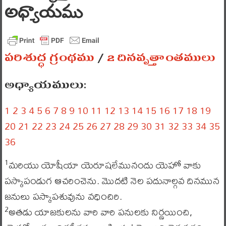
అధ్యాయము
పరిశుద్ధ గ్రంథము
/
2 దినవృత్తాంతములు
అధ్యాయములు:
1
2
3
4
5
6
7
8
9
10
11
12
13
14
15
16
17
18
19
20
21
22
23
24
25
26
27
28
29
30
31
32
33
34
35
36
మరియు యోషీయా యెరూషలేమునందు యెహో వాకు
1
పస్కాపండుగ ఆచరించెను. మొదటి నెల పదునాల్గవ దినమున
జనులు పస్కాపశువును వధించిరి.
అతడు యాజకులను వారి వారి పనులకు నిర్ణయించి,
2