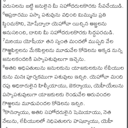
వరుసలను బట్టి జనులైన మీ సహోదరులకొరకు సేవచేయుడి.
ఆప్రకారము పస్కా పశువును వధించి మిమ్మును ప్రతి
6
ష్ఠించుకొని, మోషేద్వారా యెహోవా యిచ్చిన ఆజ్ఞలను
అనుసరించి, దానిని మీ సహోదరులకొరకు సిద్ధపరచుడి.
మరియు యోషీయా తన స్వంత మందలో ముప్పది వేల
7
గొఱ్ఱపిల్లలను మేకపిల్లలను మూడువేల కోడెలను అక్కడ నున్న
జనులకందరికి పస్కాపశువులుగా ఇచ్చెను.
అతని అధిపతులును జనులకును యాజకులకును లేవీయుల
8
కును మనః పూర్వకముగా పశువులు ఇచ్చిరి. యెహోవా మంది
రపు అధికారులైన హిల్కీయాయు, జెకర్యాయు, యెహీయేలును
పస్కాపశువులుగా యాజకులకు రెండువేల ఆరువందల
గొఱ్ఱలను మూడువందల కోడెలను ఇచ్చిరి.
కొనన్యాయు, అతని సహోదరులైన షెమయాయు, నెత
9
నేలును, లేవీయులలో నధిపతులగు హషబ్యాయు, యెహీ