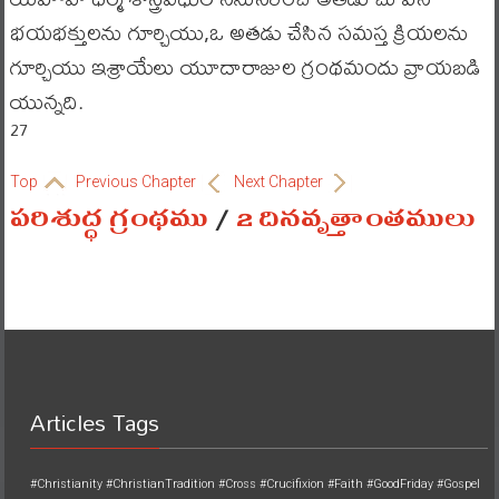
భయభక్తులను గూర్చియు,ఒ అతడు చేసిన సమస్త క్రియలను
గూర్చియు ఇశ్రాయేలు యూదారాజుల గ్రంథమందు వ్రాయబడి
యున్నది.
27
Top
Previous Chapter
Next Chapter
పరిశుద్ధ గ్రంథము
/
2 దినవృత్తాంతములు
Articles Tags
#Christianity
#ChristianTradition
#Cross
#Crucifixion
#Faith
#GoodFriday
#Gospel