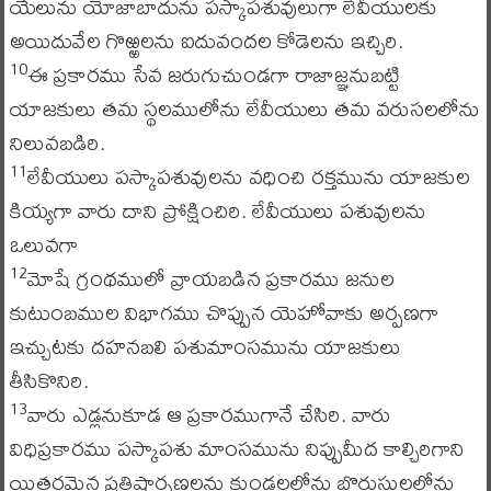
యేలును యోజాబాదును పస్కాపశువులుగా లేవీయులకు
అయిదువేల గొఱ్ఱలను ఐదువందల కోడెలను ఇచ్చిరి.
ఈ ప్రకారము సేవ జరుగుచుండగా రాజాజ్ఞనుబట్టి
10
యాజకులు తమ స్థలములోను లేవీయులు తమ వరుసలలోను
నిలువబడిరి.
లేవీయులు పస్కాపశువులను వధించి రక్తమును యాజకుల
11
కియ్యగా వారు దాని ప్రోక్షించిరి. లేవీయులు పశువులను
ఒలువగా
మోషే గ్రంథములో వ్రాయబడిన ప్రకారము జనుల
12
కుటుంబముల విభాగము చొప్పున యెహోవాకు అర్పణగా
ఇచ్చుటకు దహనబలి పశుమాంసమును యాజకులు
తీసికొనిరి.
వారు ఎడ్లనుకూడ ఆ ప్రకారముగానే చేసిరి. వారు
13
విధిప్రకారము పస్కాపశు మాంసమును నిప్పుమీద కాల్చిరిగాని
యితరమైన ప్రతిష్ఠార్పణలను కుండలలోను బొరుసులలోను