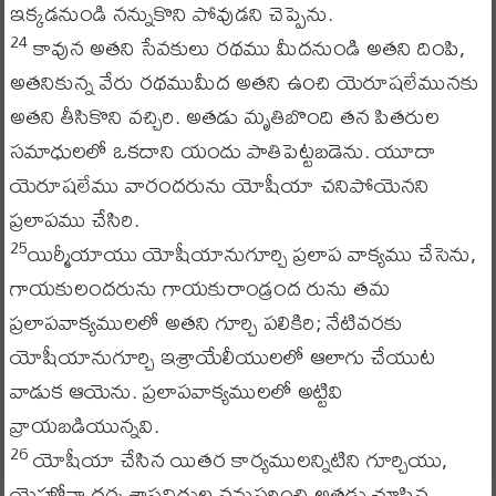
ఇక్కడనుండి నన్నుకొని పోవుడని చెప్పెను.
కావున అతని సేవకులు రథము మీదనుండి అతని దింపి,
24
అతనికున్న వేరు రథముమీద అతని ఉంచి యెరూషలేమునకు
అతని తీసికొని వచ్చిరి. అతడు మృతిబొంది తన పితరుల
సమాధులలో ఒకదాని యందు పాతిపెట్టబడెను. యూదా
యెరూషలేము వారందరును యోషీయా చనిపోయెనని
ప్రలాపము చేసిరి.
యిర్మీయాయు యోషీయానుగూర్చి ప్రలాప వాక్యము చేసెను,
25
గాయకులందరును గాయకురాండ్రంద రును తమ
ప్రలాపవాక్యములలో అతని గూర్చి పలికిరి; నేటివరకు
యోషీయానుగూర్చి ఇశ్రాయేలీయులలో ఆలాగు చేయుట
వాడుక ఆయెను. ప్రలాపవాక్యములలో అట్టివి
వ్రాయబడియున్నవి.
యోషీయా చేసిన యితర కార్యములన్నిటిని గూర్చియు,
26
యెహోవా ధర్మ శాస్త్రవిధుల ననుసరించి అతడు చూపిన