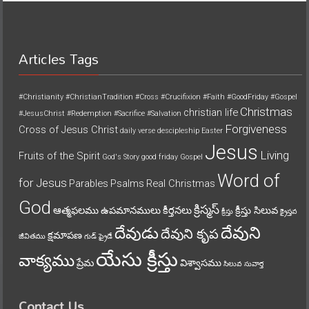
Articles Tags
#Christianity
#ChristianTradition
#Cross
#Crucifixion
#Faith
#GoodFriday
#Gospel
Christmas
christian life
#JesusChrist
#Redemption
#Sacrifice
#Salvation
Forgiveness
Cross of Jesus Christ
daily verse
descipleship
Easter
Jesus
Living
Fruits of the Spirit
God's Story
good friday
Gospel
Word of
for Jesus
Parables
Psalms
Real Christmas
God
క్రిస్మస్
ఆత్మఫలము
ఉపమానములు
కీర్తనలు
క్రీస్తు సిలువ
క్రీస్తు
క్రైస్తవ
దేవుని
దేవుడు
దేవుని కృప
క్షమాపణ
జీవితము
గుడ్ ఫ్రైడే
యేసు క్రీస్తు
వాక్యము
ప్రేమ
విశ్వాసము
సిలువ
సువార్త
Contact Us