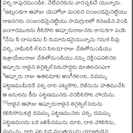
వచ్చి కాపురముండిరి. నేటివరకును వారచ్చటనే యున్నారు.
ఇట్లుండగా ఆహాజు యెహోవా మందిర సంబంధమైనట్టియు
7
రాజనగరు సంబంధమైనట్టియు సామగ్రులలో కనబడిన వెండి
బంగారములను తీసికొని అష్షూరురాజునకు కానుకగా పంపి
నేను నీ దాసుడను నీ కుమారుడనైయున్నాను గనుక నీవు
8
వచ్చి, నామీదికి లేచిన సిరియారాజు చేతిలోనుండియు
ఇశ్రాయేలురాజు చేతిలోనుండియు నన్ను రక్షింపవలెనని
అష్షూరు రాజైన తిగ్లత్పిలేసెరునొద్దకు దూతలనంపగా
అష్షూరు రాజు అతనిమాట అంగీకరించి, దమస్కు
9
పట్టణముమీదికి వచ్చి దాని పట్టుకొని, రెజీనును హతముచేసి
ఆ జనులను కీరు పట్టణమునకు చెరదీసికొని పోయెను.
రాజైన ఆహాజు అష్షూరురాజైన తిగ్లత్పిలేసెరును
10
కలిసికొనుటకై దమస్కు పట్టణమునకు వచ్చి, దమస్కు
పట్టణమందు ఒక బలిపీఠమును చూచి, దాని పోలికెను,
మచ్చును, దాని పని విధ మంతయును యాజకుడైన