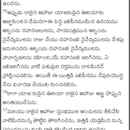
ఉంచెను.
అప్పుడు రాజైన ఆహాజు యాజకుడైన ఊరియాకు
15
ఆజ్ఞాపించిన దేమనగాఈ పెద్ద బలిపీఠముమీద ఉదయము
అర్పించు దహనబలులను, సాయంత్రమున అర్పించు
నైవేద్యములను రాజు చేయు దహనబలి నైవేద్యములను దేశపు
జనులందరు అర్పించు దహనబలి నైవేద్యములను
పానార్పణలను దహించి,యే దహనబలి జరిగినను, ఏ
బలిజరిగినను వాటి పశువుల రక్తమును దానిమీదనే
ప్రోక్షింపవలెను. అయితే ఈ యిత్తడి బలిపీఠము దేవునియొద్ద
నేను విచారణ చేయుట కుంచవలెను.
కాగా యాజ కుడైన ఊరియా రాజైన ఆహాజు ఆజ్ఞ చొప్పున
16
అంతయుచేసెను.
మరియు రాజైన ఆహాజు స్తంభముల అంచులను తీసివేసి
17
వాటిమీదనున్న తొట్టిని తొలగించెను, ఇత్తడి యెడ్లమీద నున్న
సముద్రమును దింపి రాతి కట్టుమీద దానిని ఉంచెను.