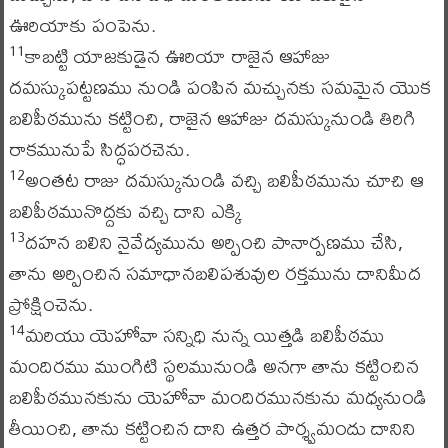
ఊరియాకు పంపెను.
కాబట్టి యాజకుడైన ఊరియా రాజైన ఆహాజు
11
దమస్కుపట్టణము నుండి పంపిన మచ్చునకు సమమైన యొక
బలిపీఠమును కట్టించి, రాజైన ఆహాజు దమస్కునుండి తిరిగి
రాకమునుపే సిద్ధపరచెను.
అంతట రాజు దమస్కునుండి వచ్చి బలిపీఠమును చూచి ఆ
12
బలిపీఠమునొద్దకు వచ్చి దాని ఎక్కి
దహన బలిని నైవేద్యమును అర్పించి పానార్పణము చేసి,
13
తాను అర్పించిన సమాధానబలిపశువుల రక్తమును దానిమీద
ప్రోక్షించెను.
మరియు యెహోవా సన్నిధి నున్న యిత్తడి బలిపీఠము
14
మందిరము ముంగిటి స్థలమునుండి అనగా తాను కట్టించిన
బలిపీఠమునకును యెహోవా మందిరమునకును మధ్యనుండి
తీయించి, తాను కట్టించిన దాని ఉత్తర పార్శ్వమందు దానిని