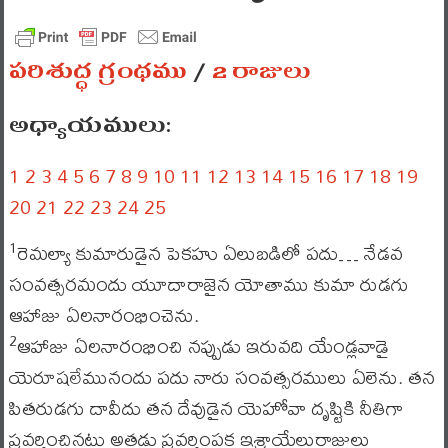
పరిశుద్ధ గ్రంథము
/
2 రాజులు
అధ్యాయములు:
1
2
3
4
5
6
7
8
9
10
11
12
13
14
15
16
17
18
19
20
21
22
23
24
25
రెమల్యా కుమారుడైన పెకహు ఏలుబడిలో పదు… నేడవ
1
సంవత్సరమందు యూదారాజైన యోతాము కుమా రుడగు
ఆహాజు ఏలనారంభించెను.
ఆహాజు ఏలనారంభించి నప్పుడు ఇరువది యేండ్లవాడై
2
యెరూషలేమునందు పదు నారు సంవత్సరములు ఏలెను. తన
పితరుడగు దావీదు తన దేవుడైన యెహోవా దృష్టికి నీతిగా
ప్రవర్తించినట్లు అతడు ప్రవర్తింపక ఇశ్రాయేలురాజులు