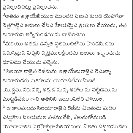
ప్రవర్తించినట్లు ప్రవర్తించెను.
అతడు ఇశ్రాయేలీయుల ముందర నిలువ కుండ యెహోవా
3
వెళ్లగొట్టిన జనులు చేసిన హేయమైన క్రియలు చేయుచు, తన
కుమారుని అగ్నిగుండమును దాటించెను.
మరియు అతడు ఉన్నత స్థలములలోను కొండమీదను
4
సమస్తమైన పచ్చని వృక్షములక్రిందను బలులు అర్పించుచు
ధూపము వేయుచు వచ్చెను.
సిరియా రాజైన రెజీనును ఇశ్రాయేలురాజైన రెమల్యా
5
కుమారుడగు పెకహును యెరూషలేముమీదికి
యుద్ధమునకువచ్చి అక్కడ నున్న ఆహాజును పట్టణమును
ముట్టడివేసిరి గాని అతనిని జయింపలేక పోయిరి.
ఆ కాలమందు సిరియారాజైన రెజీను ఏలతును మరల
6
పట్టుకొని సిరియనుల వశముచేసి, ఏలతులోనుండి
యూదావారిని వెళ్లగొట్టగా సిరియనులు ఏలతు పట్టణమునకు