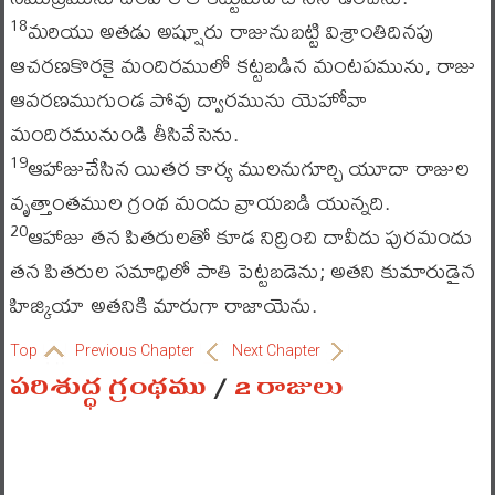
మరియు అతడు అష్షూరు రాజునుబట్టి విశ్రాంతిదినపు
18
ఆచరణకొరకై మందిరములో కట్టబడిన మంటపమును, రాజు
ఆవరణముగుండ పోవు ద్వారమును యెహోవా
మందిరమునుండి తీసివేసెను.
ఆహాజుచేసిన యితర కార్య ములనుగూర్చి యూదా రాజుల
19
వృత్తాంతముల గ్రంథ మందు వ్రాయబడి యున్నది.
ఆహాజు తన పితరులతో కూడ నిద్రించి దావీదు పురమందు
20
తన పితరుల సమాధిలో పాతి పెట్టబడెను; అతని కుమారుడైన
హిజ్కియా అతనికి మారుగా రాజాయెను.
Top
Previous Chapter
Next Chapter
పరిశుద్ధ గ్రంథము
/
2 రాజులు