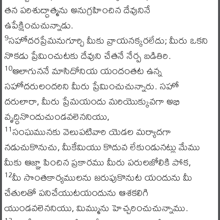
తన పరిశుద్ధాత్మను అనుగ్రహించిన దేవునినే
ఉపేక్షించుచున్నాడు.
సహోదరప్రేమనుగూర్చి మీకు వ్రాయనక్కరలేదు; మీరు ఒకని
9
నొకడు ప్రేమించుటకు దేవుని చేతనే నేర్ప బడితిరి.
ఆలాగుననే మాసిదోనియ యందంతట ఉన్న
10
సహోదరులందరిని మీరు ప్రేమించుచున్నారు. సహో
దరులారా, మీరు ప్రేమయందు మరియొక్కువగా అభి
వృద్ధినొందుచుండవలెననియు,
సంఘమునకు వెలుపటివారి యెడల మర్యాదగా
11
నడుచుకొనుచు, మీకేమియు కొదువ లేకుండునట్లు మేము
మీకు ఆజ్ఞా పించిన ప్రకారము మీరు పరులజోలికి పోక,
మీ సొంతకార్యములను జరుపుకొనుట యందును మీ
12
చేతులతో పనిచేయుటయందును ఆశకలిగి
యుండవలెననియు, మిమ్మును హెచ్చరించుచున్నాము.