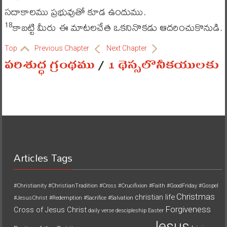
సదాకాలము ప్రభువుతో కూడ ఉందుము.
కాబట్టి మీరు ఈ మాటలచేత ఒకనినొకడు ఆదరించుకొనుడి.
18
Top
Previous Chapter
Next Chapter
పరిశుద్ధ గ్రంథము
/
1 థెస్సలొనీకయులకు
Articles Tags
#Christianity
#ChristianTradition
#Cross
#Crucifixion
#Faith
#GoodFriday
#Gospel
Christmas
christian life
#JesusChrist
#Redemption
#Sacrifice
#Salvation
Forgiveness
Cross of Jesus Christ
daily verse
descipleship
Easter
Jesus