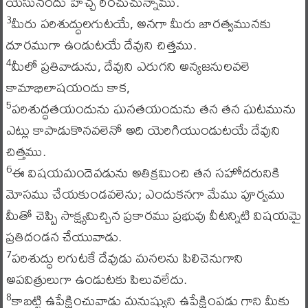
యేసునందు హెచ్చ రించుచున్నాము.
మీరు పరిశుద్ధులగుటయే, అనగా మీరు జారత్వమునకు
3
దూరముగా ఉండుటయే దేవుని చిత్తము.
మీలో ప్రతివాడును, దేవుని ఎరుగని అన్యజనులవలె
4
కామాభిలాషయందు కాక,
పరిశుద్ధతయందును ఘనతయందును తన తన ఘటమును
5
ఎట్లు కాపాడుకొనవలెనో అది యెరిగియుండుటయే దేవుని
చిత్తము.
ఈ విషయమందెవడును అతిక్రమించి తన సహోదరునికి
6
మోసము చేయకుండవలెను; ఎందుకనగా మేము పూర్వము
మీతో చెప్పి సాక్ష్యమిచ్చిన ప్రకారము ప్రభువు వీటన్నిటి విషయమై
ప్రతిదండన చేయువాడు.
పరిశుద్ధు లగుటకే దేవుడు మనలను పిలిచెనుగాని
7
అపవిత్రులుగా ఉండుటకు పిలువలేదు.
కాబట్టి ఉపేక్షించువాడు మనుష్యుని ఉపేక్షింపడు గాని మీకు
8