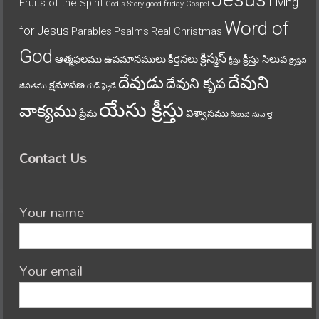
Living
Fruits of the Spirit
God's Story
good friday
Gospel
Word of
for Jesus
Parables
Psalms
Real Christmas
God
క్రిస్మస్
ఆత్మఫలము
ఉపమానములు
కీర్తనలు
క్రీస్తు సిలువ
క్రీస్తు
క్రైస్తవ
దేవుని
దేవుడు
దేవుని కృప
క్షమాపణ
జీవితము
గుడ్ ఫ్రైడే
యేసు క్రీస్తు
వాక్యము
ప్రేమ
విశ్వాసము
సిలువ
సువార్త
Contact Us
Your name
Your email