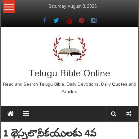
Skip
Saturday, August 8, 2026
to
content
Telugu Bible Online
Read and Search Telugu Bible, Daily Devotions, Daily Quotes and
Articles
1 థెస్సలొనీకయులకు 4వ