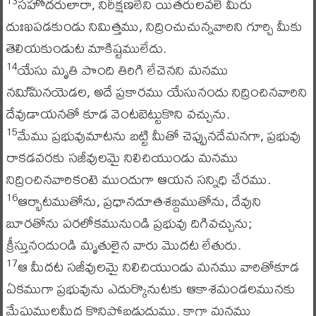
సహోదరులారా, నిరీక్షణలేని యితరులవలె మీరు
13
దుఃఖపడకుండు నిమిత్తము, నిద్రించుచున్నవారిని గూర్చి మీకు
తెలియకుండుట మాకిష్టములేదు.
యేసు మృతి పొంది తిరిగి లేచెనని మనము
14
నమి్మనయెడల, అదే ప్రకారము యేసునందు నిద్రించినవారిని
దేవుడాయనతో కూడ వెంటబెట్టుకొని వచ్చును.
మేము ప్రభువుమాటను బట్టి మీతో చెప్పునదేమనగా, ప్రభువు
15
రాకడవరకు సజీవులమై నిలిచియుండు మనము
నిద్రించినవారికంటె ముందుగా ఆయన సన్నిధి చేరము.
ఆర్భాటముతోను, ప్రధానదూతశబ్దముతోను, దేవుని
16
బూరతోను పరలోకమునుండి ప్రభువు దిగివచ్చును;
క్రీస్తునందుండి మృతులైన వారు మొదట లేతురు.
ఆ మీదట సజీవులమై నిలిచియుండు మనము వారితోకూడ
17
ఏకముగా ప్రభువును ఎదుర్కొనుటకు ఆకాశమండలమునకు
మేఘములమీద కొనిపోబడుదుము. కాగా మనము