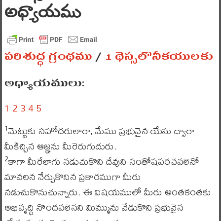
అధ్యాయము
పరిశుద్ధ గ్రంథము
/
1 థెస్సలొనీకయులకు
అధ్యాయములు:
1
2
3
4
5
మెట్టుకు సహోదరులారా, మేము ప్రభువైన యేసు ద్వారా
1
మీకిచ్చిన ఆజ్ఞను మీరెరుగుదురు.
కాగా మీరేలాగు నడుచుకొని దేవుని సంతోషపరచవలెనో
2
మావలన నేర్చుకొనిన ప్రకారముగా మీరు
నడుచుకొనుచున్నారు. ఈ విషయములో మీరు అంతకంతకు
అభివృద్ధి నొందవలెనని మిమ్మును వేడుకొని ప్రభువైన