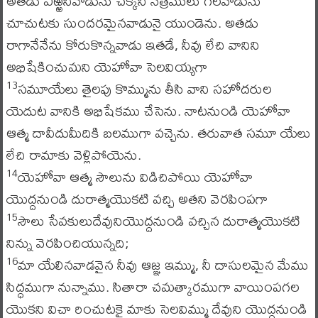
అతడు ఎఱ్ఱనివాడును చక్కని నేత్రములు గలవాడును
చూచుటకు సుందరమైనవాడునై యుండెను. అతడు
రాగానేనేను కోరుకొన్నవాడు ఇతడే, నీవు లేచి వానిని
అభిషేకించుమని యెహోవా సెలవియ్యగా
సమూయేలు తైలపు కొమ్మును తీసి వాని సహోదరుల
13
యెదుట వానికి అభిషేకము చేసెను. నాటనుండి యెహోవా
ఆత్మ దావీదుమీదికి బలముగా వచ్చెను. తరువాత సమూ యేలు
లేచి రామాకు వెళ్లిపోయెను.
యెహోవా ఆత్మ సౌలును విడిచిపోయి యెహోవా
14
యొద్దనుండి దురాత్మయొకటి వచ్చి అతని వెరపింపగా
సౌలు సేవకులుదేవునియొద్దనుండి వచ్చిన దురాత్మయొకటి
15
నిన్ను వెరపించియున్నది;
మా యేలినవాడవైన నీవు ఆజ్ఞ ఇమ్ము, నీ దాసులమైన మేము
16
సిద్ధముగా నున్నాము. సితారా చమత్కారముగా వాయింపగల
యొకని విచా రించుటకై మాకు సెలవిమ్ము దేవుని యొద్దనుండి