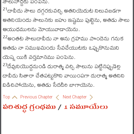
సౌలునొద్దకు పంపెను.
దావీదు సౌలు దగ్గరకువచ్చి అతనియెదుట నిలువబడగా
21
అతనియందు సౌలునకు బహు ఇష్టము పుట్టెను, అతడు సౌలు
ఆయుధములను మోయువాడాయెను.
అంతట సౌలుదావీదు నా అను గ్రహము పొందెను గనుక
22
అతడు నా సముఖమందు సేవచేయుటకు ఒప్పుకొనుమని
యెష్ష యికి వర్తమానము పంపెను.
దేవునియొద్దనుండి దురాత్మ వచ్చి సౌలును పట్టినప్పుడెల్ల
23
దావీదు సితారా చేతపట్టుకొని వాయింపగా దురాత్మ అతనిని
విడిచిపోయెను, అతడు సేదదీరి బాగాయెను.
Top
Previous Chapter
Next Chapter
పరిశుద్ధ గ్రంథము
/
1 సమూయేలు