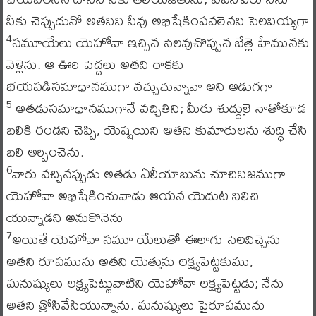
నీకు చెప్పుదునో అతనిని నీవు అభిషేకింపవలెనని సెలవియ్యగా
సమూయేలు యెహోవా ఇచ్చిన సెలవుచొప్పున బేత్లె హేమునకు
4
వెళ్లెను. ఆ ఊరి పెద్దలు అతని రాకకు
భయపడిసమాధానముగా వచ్చుచున్నావా అని అడుగగా
అతడుసమాధానముగానే వచ్చితిని; మీరు శుద్ధులై నాతోకూడ
5
బలికి రండని చెప్పి, యెష్షయిని అతని కుమారులను శుద్ధి చేసి
బలి అర్పించెను.
వారు వచ్చినప్పుడు అతడు ఏలీయాబును చూచినిజముగా
6
యెహోవా అభిషేకించువాడు ఆయన యెదుట నిలిచి
యున్నాడని అనుకొనెను
అయితే యెహోవా సమూ యేలుతో ఈలాగు సెలవిచ్చెను
7
అతని రూపమును అతని యెత్తును లక్ష్యపెట్టకుము,
మనుష్యులు లక్ష్యపెట్టువాటిని యెహోవా లక్ష్యపెట్టడు; నేను
అతని త్రోసివేసియున్నాను. మనుష్యులు పైరూపమును