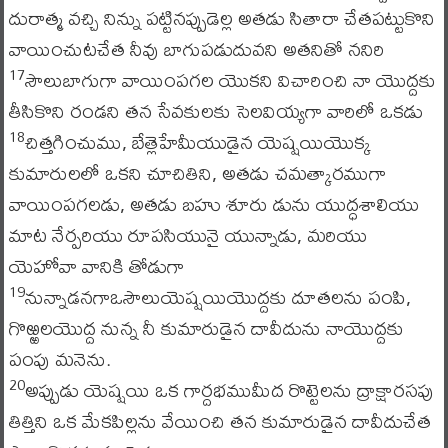
దురాత్మ వచ్చి నిన్ను పట్టినప్పుడెల్ల అతడు సితారా చేతపట్టుకొని
వాయించుటచేత నీవు బాగుపడుదువని అతనితో ననిరి
సౌలుబాగుగా వాయింపగల యొకని విచారించి నా యొద్దకు
17
తీసికొని రండని తన సేవకులకు సెలవియ్యగా వారిలో ఒకడు
చిత్తగించుము, బేత్లెహేమీయుడైన యెష్షయియొక్క
18
కుమారులలో ఒకని చూచితిని, అతడు చమత్కారముగా
వాయింపగలడు, అతడు బహు శూరు డును యుద్ధశాలియు
మాట నేర్పరియు రూపసియునై యున్నాడు, మరియు
యెహోవా వానికి తోడుగా
నున్నాడనగాఒసౌలుయెష్షయియొద్దకు దూతలను పంపి,
19
గొఱ్ఱలయొద్ద నున్న నీ కుమారుడైన దావీదును నాయొద్దకు
పంపు మనెను.
అప్పుడు యెష్షయి ఒక గార్దభముమీద రొట్టెలను ద్రాక్షారసపు
20
తిత్తిని ఒక మేకపిల్లను వేయించి తన కుమారుడైన దావీదుచేత