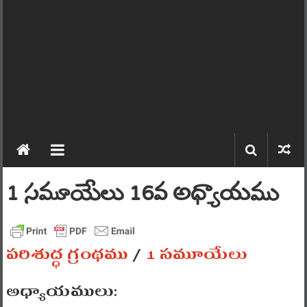
1 సమూయేలు 16వ అధ్యాయము
పరిశుద్ధ గ్రంథము
/
1 సమూయేలు
అధ్యాయములు: