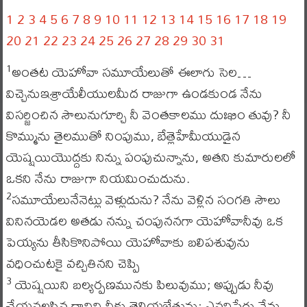
1
2
3
4
5
6
7
8
9
10
11
12
13
14
15
16
17
18
19
20
21
22
23
24
25
26
27
28
29
30
31
అంతట యెహోవా సమూయేలుతో ఈలాగు సెల…
1
విచ్చెనుఇశ్రాయేలీయులమీద రాజుగా ఉండకుండ నేను
విసర్జించిన సౌలునుగూర్చి నీ వెంతకాలము దుఃఖిం తువు? నీ
కొమ్మును తైలముతో నింపుము, బేత్లెహేమీయుడైన
యెష్షయియొద్దకు నిన్ను పంపుచున్నాను, అతని కుమారులలో
ఒకని నేను రాజుగా నియమించుదును.
సమూయేలునేనెట్లు వెళ్లుదును? నేను వెళ్లిన సంగతి సౌలు
2
వినినయెడల అతడు నన్ను చంపుననగా యెహోవానీవు ఒక
పెయ్యను తీసికొనిపోయి యెహోవాకు బలిపశువును
వధించుటకై వచ్చితినని చెప్పి
యెష్షయిని బల్యర్పణమునకు పిలువుము; అప్పుడు నీవు
3
చేయవలసిన దానిని నీకు తెలియజేతును; ఎవనిపేరు నేను