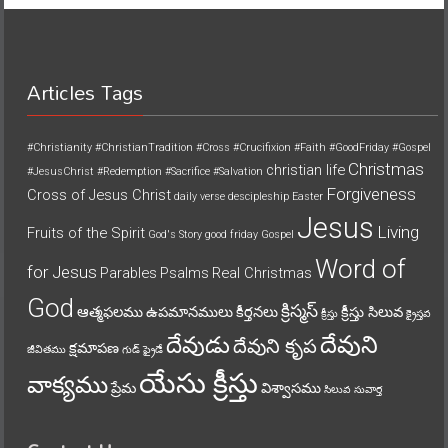
Articles Tags
#Christianity
#ChristianTradition
#Cross
#Crucifixion
#Faith
#GoodFriday
#Gospel
Christmas
christian life
#JesusChrist
#Redemption
#Sacrifice
#Salvation
Forgiveness
Cross of Jesus Christ
daily verse
descipleship
Easter
Jesus
Living
Fruits of the Spirit
God's Story
good friday
Gospel
Word of
for Jesus
Parables
Psalms
Real Christmas
God
క్రిస్మస్
ఆత్మఫలము
ఉపమానములు
కీర్తనలు
క్రీస్తు సిలువ
క్రీస్తు
క్రైస్తవ
దేవుని
దేవుడు
దేవుని కృప
క్షమాపణ
జీవితము
గుడ్ ఫ్రైడే
యేసు క్రీస్తు
వాక్యము
ప్రేమ
విశ్వాసము
సిలువ
సువార్త