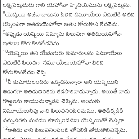
లక్ష్యపెట్టుదురు గాని యెహోవా హృదయమును లక్ష్యపెట్టును.
యెష్షయి అబీనాదాబును పిలిచి సమూయేలు ఎదుటికి అతని
8
రప్పింపగా అతడుయెహోవా ఇతని కోరుకొన లేదనెను.
అప్పుడు యెష్షయి షమ్మాను పిలువగా అతడుయెహోవా
9
ఇతనిని కోరుకొనలేదనెను.
యెష్షయి తన యేడుగురు కుమారులను సమూయేలు
10
ఎదుటికి పిలువగా సమూయేలుయెహోవా వీరిని
కోరుకొనలేదని చెప్పి
నీ కుమారులందరు ఇక్కడనున్నారా అని యెష్షయిని
11
అడుగగా అతడుఇంకను కడసారివాడున్నాడు. అయితే వాడు
గొఱ్ఱలను కాయుచున్నాడని చెప్పెను. అందుకు
సమూయేలునీవు వాని పిలువనంపించుము, అతడిక్కడికి
వచ్చువరకు మనము కూర్చుందమని యెష్షయితో చెప్పగా
అతడు వాని పిలువనంపించి లోపలికి తోడుకొనివచ్చెను.
12