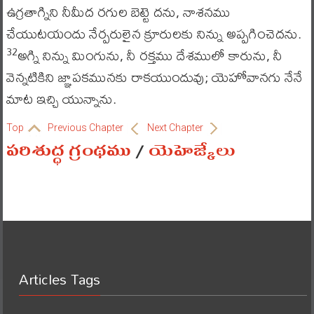
ఉగ్రతాగ్నిని నీమీద రగుల బెట్టె దను, నాశనము
చేయుటయందు నేర్పరులైన క్రూరులకు నిన్ను అప్పగించెదను.
అగ్ని నిన్ను మింగును, నీ రక్తము దేశములో కారును, నీ
32
వెన్నటికిని జ్ఞాపకమునకు రాకయుందువు; యెహోవానగు నేనే
మాట ఇచ్చి యున్నాను.
Top
Previous Chapter
Next Chapter
పరిశుద్ధ గ్రంథము
/
యెహెజ్కేలు
Articles Tags