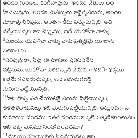
అందరి గుండెలు కరిగిపోవును, అందరి చేతులు బల
హీనమవును, అందరి మనస్సులు అధైర్యపడును, అందరి
మోకాళ్లు నీరవును, ఇంతగా కీడు వచ్చుచున్నది; అది
వచ్చేయున్నది అని చెప్పుము; ఇదే యెహోవా వాక్కు.
మరియు యెహోవా వాక్కు నాకు ప్రత్యక్షమై యీలాగు
8
సెలవిచ్చెను.
నరపుత్రుడా, నీవు ఈ మాటలు ప్రకటనచేసి
9
ఇట్లనుముయెహోవా సెలవిచ్చున దేమనగా అదిగో ఖడ్గము
ఖడ్గమే కనబడుచున్నది, అది పదునుగలదై
మెరుగుపెట్టియున్నది.
అది గొప్ప వధ చేయుటకై పదును పెట్టియున్నది,
10
తళతళలాడునట్లు అది మెరుగుపెట్టియున్నది; ఇట్లుండగా నా
కుమారుని దండము ఇతర దండములన్నిటిని తృణీకరించునది
అని చెప్పి మనము సంతోషించెదమా?
మరియు దూయుటకు సిద్ధమగునట్లు అది
11