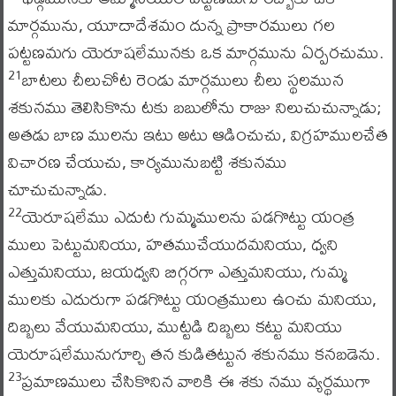
మార్గమును, యూదాదేశమం దున్న ప్రాకారములు గల
పట్టణమగు యెరూషలేమునకు ఒక మార్గమును ఏర్పరచుము.
బాటలు చీలుచోట రెండు మార్గములు చీలు స్థలమున
21
శకునము తెలిసికొను టకు బబులోను రాజు నిలుచుచున్నాడు;
అతడు బాణ ములను ఇటు అటు ఆడించుచు, విగ్రహములచేత
విచారణ చేయుచు, కార్యమునుబట్టి శకునము
చూచుచున్నాడు.
యెరూషలేము ఎదుట గుమ్మములను పడగొట్టు యంత్ర
22
ములు పెట్టుమనియు, హతముచేయుదమనియు, ధ్వని
ఎత్తుమనియు, జయధ్వని బిగ్గరగా ఎత్తుమనియు, గుమ్మ
ములకు ఎదురుగా పడగొట్టు యంత్రములు ఉంచు మనియు,
దిబ్బలు వేయుమనియు, ముట్టడి దిబ్బలు కట్టు మనియు
యెరూషలేమునుగూర్చి తన కుడితట్టున శకునము కనబడెను.
ప్రమాణములు చేసికొనిన వారికి ఈ శకు నము వ్యర్థముగా
23