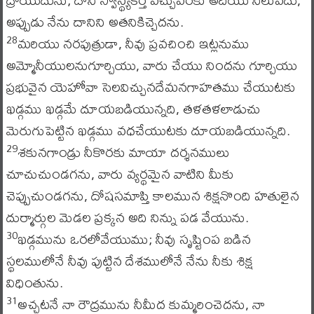
అప్పుడు నేను దానిని అతనికిచ్చెదను.
మరియు నరపుత్రుడా, నీవు ప్రవచించి ఇట్లనుము
28
అమ్మోనీయులనుగూర్చియు, వారు చేయు నిందను గూర్చియు
ప్రభువైన యెహోవా సెలవిచ్చునదేమనగాహతము చేయుటకు
ఖడ్గము ఖడ్గమే దూయబడియున్నది, తళతళలాడుచు
మెరుగుపెట్టిన ఖడ్గము వధచేయుటకు దూయబడియున్నది.
శకునగాండ్రు నీకొరకు మాయా దర్శనములు
29
చూచుచుండగను, వారు వ్యర్థమైన వాటిని మీకు
చెప్పుచుండగను, దోషసమాప్తి కాలమున శిక్షనొంది హతులైన
దుర్మార్గుల మెడల ప్రక్కన అది నిన్ను పడ వేయును.
ఖడ్గమును ఒరలోవేయుము; నీవు సృష్టింప బడిన
30
స్థలములోనే నీవు పుట్టిన దేశములోనే నేను నీకు శిక్ష
విధింతును.
అచ్చటనే నా రౌద్రమును నీమీద కుమ్మరించెదను, నా
31