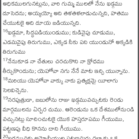
అధికములగునట్లును, వారి గుమ్మ ములలో నేను ఖడ్గము
దూసెదను; అయ్యయ్యో అది తళతళలాడుచున్నది, హతము
చేయుటకై అది దూయ బడియున్నది.
ఖడ్గమా, సిద్ధపడియుండుము; కుడివైపు చూడుము,
16
ఎడమవైపు తిరుగుము, ఎక్కడ నీకు పని యుండునో అక్కడికి
తిరుగుము
నేనుకూడ నా చేతులు చరచుకొని నా క్రోధము
17
తీర్చుకొందును; యెహోవా నగు నేనే మాట ఇచ్చి యున్నాను.
మరియు యెహోవా వాక్కు నాకు ప్రత్యక్షమై యీలాగు
18
సెలవిచ్చెను.
నరపుత్రుడా, బబులోను రాజు ఖడ్గమువచ్చుటకు రెండు
19
మార్గములను ఏర్పర చుము. ఆరెండును ఒక దేశములోనుండి
వచ్చునట్లు సూచించుటకై యొక హస్తరూపము గీయుము,
పట్టణపు వీధి కొనను దాని గీయుము.
ఖడ్గమునకు అమ్మోనీయుల పట్టణమగు రబ్బాకు ఒక
20