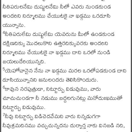
నీతిపరులనేమి దుష్టులనేమి నీలో ఎవరు నుండకుండ
అందరిని నిర్మూలము చేయుటకై నా ఖడ్గము ఒరదూసి
యున్నాను.
నీతిపరులేమి దుష్టులేమి యెవరును మీలో ఉండకుండ
4
దక్షిణదిక్కు మొదలుకొని ఉత్తరదిక్కువరకు అందరిని
నిర్మూలము చేయుటకై నా ఖడ్గము దాని ఒరలో నుండి
బయలుదేరియున్నది.
యెహోవానైన నేను నా ఖడ్గము మరల ఒరలోపడకుండ దాని
5
దూసియున్నానని జనులందరు తెలిసికొందురు.
కావున నరపుత్రుడా, నిట్టూర్పు విడువుము, వారు
6
చూచుచుండగా నీ నడుము బద్దలగునట్లు మనోదుఃఖముతో
నిట్టూర్పు విడువుము.
నీవు నిట్టూర్పు విడిచెదవేమని వారు నిన్నడుగగా
7
నీవుశ్రమదినము వచ్చుచున్నదను దుర్వార్త నాకు వినబడి నది,