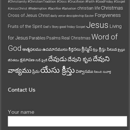
#Christianity
#ChristianTradition
#Cross
#Crucifixion
#Faith
#GoodFriday
#Gospel
Christmas
christian life
#JesusChrist
#Redemption
#Sacrifice
#Salvation
Forgiveness
Cross of Jesus Christ
daily verse
descipleship
Easter
Jesus
Living
Fruits of the Spirit
God's Story
good friday
Gospel
Word of
for Jesus
Parables
Psalms
Real Christmas
God
క్రిస్మస్
ఆత్మఫలము
ఉపమానములు
కీర్తనలు
క్రీస్తు సిలువ
క్రీస్తు
క్రైస్తవ
దేవుని
దేవుడు
దేవుని కృప
క్షమాపణ
జీవితము
గుడ్ ఫ్రైడే
యేసు క్రీస్తు
వాక్యము
ప్రేమ
విశ్వాసము
సిలువ
సువార్త
Contact Us
Your name