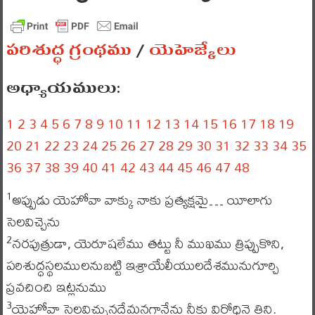
పరిశుద్ధ గ్రంథము
/
యెహెజ్కేలు
అధ్యాయములు:
1
2
3
4
5
6
7
8
9
10
11
12
13
14
15
16
17
18
19
20
21
22
23
24
25
26
27
28
29
30
31
32
33
34
35
36
37
38
39
40
41
42
43
44
45
46
47
48
అప్పుడు యెహోవా వాక్కు నాకు ప్రత్యక్షమై… యీలాగు
1
సెలవిచ్చెను
నరపుత్రుడా, యెరూషలేము తట్టు నీ ముఖము త్రిప్పుకొని,
2
పరిశుద్ధస్థలములనుబట్టి ఇశ్రాయేలీయులదేశమునుగూర్చి
ప్రవచించి ఇట్లనుము
యెహోవా సెలవిచ్చునదేమనగానేను నీకు విరోధినై తిని.
3