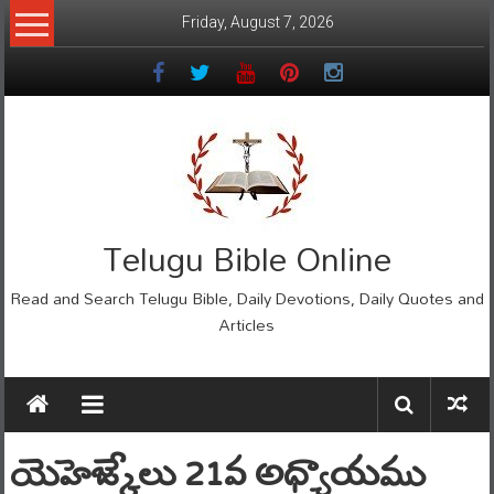
Skip
Friday, August 7, 2026
to
content
Telugu Bible Online
Read and Search Telugu Bible, Daily Devotions, Daily Quotes and
Articles
యెహెజ్కేలు 21వ అధ్యాయము