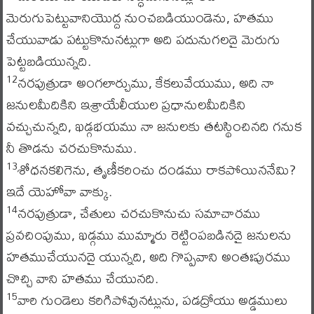
మెరుగుపెట్టువానియొద్ద నుంచబడియుండెను, హతము
చేయువాడు పట్టుకొనునట్లుగా అది పదునుగలదై మెరుగు
పెట్టబడియున్నది.
నరపుత్రుడా అంగలార్చుము, కేకలువేయుము, అది నా
12
జనులమీదికిని ఇశ్రాయేలీయుల ప్రధానులమీదికిని
వచ్చుచున్నది, ఖడ్గభయము నా జనులకు తటస్థించినది గనుక
నీ తొడను చరచుకొనుము.
శోధనకలిగెను, తృణీకరించు దండము రాకపోయిననేమి?
13
ఇదే యెహోవా వాక్కు.
నరపుత్రుడా, చేతులు చరచుకొనుచు సమాచారము
14
ప్రవచింపుము, ఖడ్గము ముమ్మారు రెట్టింపబడినదై జనులను
హతముచేయునదై యున్నది, అది గొప్పవాని అంతఃపురము
చొచ్చి వాని హతము చేయునది.
వారి గుండెలు కరిగిపోవునట్లును, పడద్రోయు అడ్డములు
15