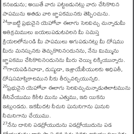
కనబడును; అయితే వారు పట్టబడునట్లు వారు చేసికొనిన
పాపమును అతడు వారి జ్ఞాపకమునకు తెప్పించును.
కాబట్టి ప్రభువైన యెహోవా ఈలాగు సెలవిచ్చు చున్నాడుమీ
24
అతిక్రమములు బయలుపడుటవలన మీ సమస్త
క్రియలలోనుండి మీ పాపములు అగుపడునట్లు మీ దోషము
మీరు మనస్సునకు తెచ్చుకొనినందునను, నేను మిమ్మును
జ్ఞాపకము చేసికొనినందునను మీరు చెయ్యి చిక్కియున్నారు.
గాయపడినవాడా, దుష్టుడా, ఇశ్రాయేలీయులకు అధిపతీ,
25
దోషసమాప్తికాలమున నీకు తీర్పువచ్చియున్నది.
ప్రభువైన యెహోవా ఈలాగు సెలవిచ్చుచున్నాడుతలాటమును
26
తీసివేయుము కిరీట మును ఎత్తుము, ఇది యికను
ఇట్లుండదు. ఇకమీదట నీచుని ఘనునిగాను ఘనుని
నీచునిగాను చేయుము.
నేను దానిని పడద్రోయుదును పడద్రోయుదును పడ
27
ద్రోయుదును; దాని స్వాస్థ్యకర్త వచ్చువరకు అదియు నిలువదు,